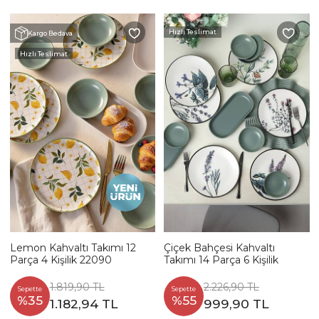
Hızlı Teslimat
Kargo Bedava
Hızlı Teslimat
Lemon Kahvaltı Takımı 12
Çiçek Bahçesi Kahvaltı
Parça 4 Kişilik 22090
Takımı 14 Parça 6 Kişilik
1.819,90 TL
2.226,90 TL
Sepette
Sepette
%35
%55
1.182,94 TL
999,90 TL