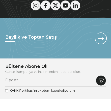
Bayilik ve Toptan Satış
Bültene Abone Ol!
Güncel kampanya ve indirimlerden haberdar olun.
KVKK Politikası'nı
okudum kabul ediyorum.