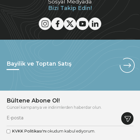
Sosyal Medyada
Bizi Takip Edin!
Bayilik ve Toptan Satış
Bültene Abone Ol!
Güncel kampanya ve indirimlerden haberdar olun.
KVKK Politikası'nı
okudum kabul ediyorum.