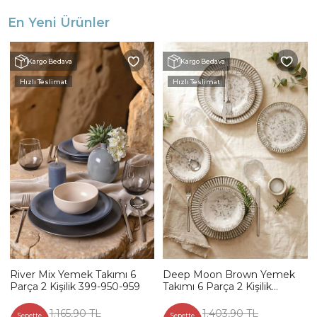
En Yeni Ürünler
Kargo Bedava
Kargo Bedava
Hızlı Teslimat
Hızlı Teslimat
River Mix Yemek Takımı 6
Deep Moon Brown Yemek
Parça 2 Kişilik 399-950-959
Takımı 6 Parça 2 Kişilik
22880-88
1.165,90 TL
1.403,90 TL
Sepette
Sepette