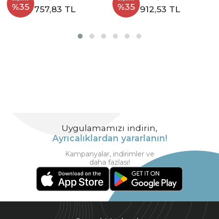
%35
%35
757,83 TL
912,53 TL
Uygulamamızı indirin,
Ayrıcalıklardan yararlanın!
Kampanyalar, indirimler ve
daha fazlası!