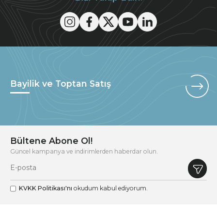
Bayilik ve Toptan Satış
Bültene Abone Ol!
Güncel kampanya ve indirimlerden haberdar olun.
KVKK Politikası'nı
okudum kabul ediyorum.