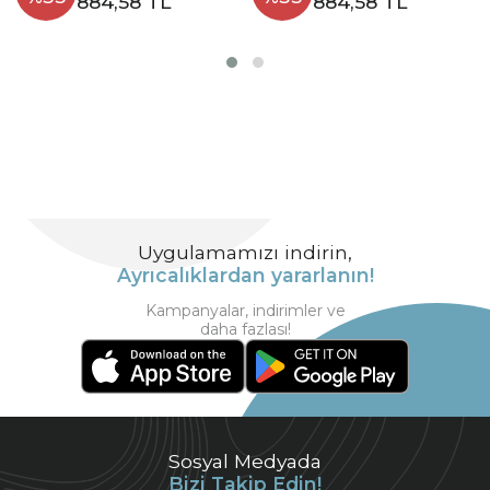
884,58 TL
884,58 TL
Uygulamamızı indirin,
Ayrıcalıklardan yararlanın!
Kampanyalar, indirimler ve
daha fazlası!
Sosyal Medyada
Bizi Takip Edin!