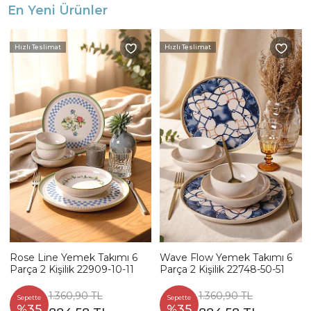
En Yeni Ürünler
Hızlı Teslimat
Hızlı Teslimat
Rose Line Yemek Takımı 6
Wave Flow Yemek Takımı 6
Parça 2 Kişilik 22909-10-11
Parça 2 Kişilik 22748-50-51
1.360,90 TL
1.360,90 TL
Sepette
Sepette
%35
%35