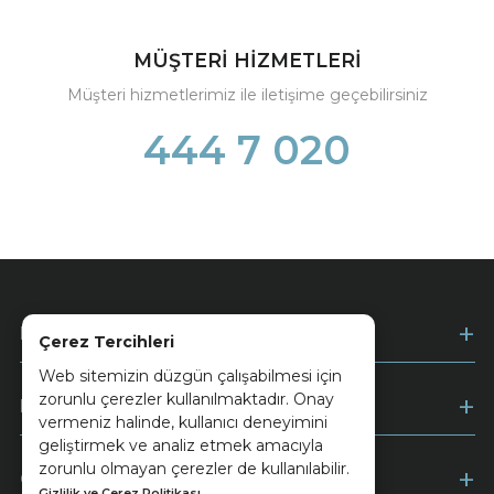
MÜŞTERİ HİZMETLERİ
Müşteri hizmetlerimiz ile iletişime geçebilirsiniz
444 7 020
Kurumsal
Çerez Tercihleri
Web sitemizin düzgün çalışabilmesi için
zorunlu çerezler kullanılmaktadır. Onay
Müşteri Hizmetleri
vermeniz halinde, kullanıcı deneyimini
geliştirmek ve analiz etmek amacıyla
zorunlu olmayan çerezler de kullanılabilir.
Ödeme
Gizlilik ve Çerez Politikası