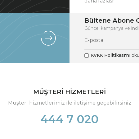
daha fazlası!
Bültene Abone O
Güncel kampanya ve indi
KVKK Politikası'nı
oku
MÜŞTERİ HİZMETLERİ
Müşteri hizmetlerimiz ile iletişime geçebilirsiniz
444 7 020