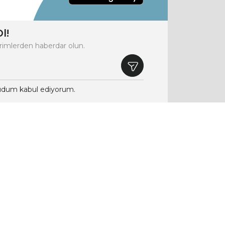
l!
rimlerden haberdar olun.
dum kabul ediyorum.