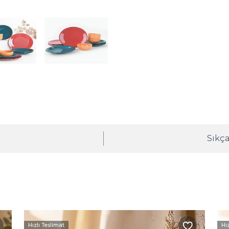
ı
Sıkça
Hızlı Teslimat
Hı