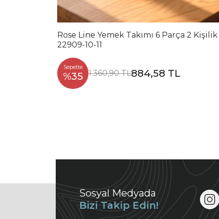
Rose Line Yemek Takımı 6 Parça 2 Kişilik
22909-10-11
Sepette
884,58 TL
1.360,90 TL
%35
Sosyal Medyada
Bizi Takip Edin!