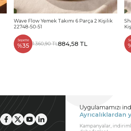
Wave Flow Yemek Takımı 6 Parça 2 Kişilik
Sh
22748-50-51
Kiş
Sepette
S
884,58 TL
1.360,90 TL
%35
Uygulamamızı indi
Ayrıcalıklardan y
Kampanyalar, indirim