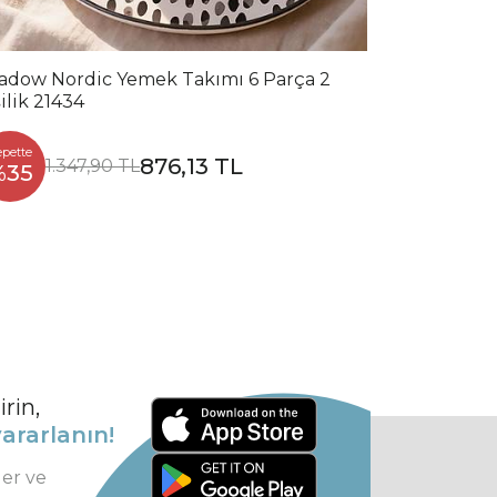
adow Nordic Yemek Takımı 6 Parça 2
ilik 21434
epette
876,13 TL
1.347,90 TL
%35
rin,
ararlanın!
ler ve