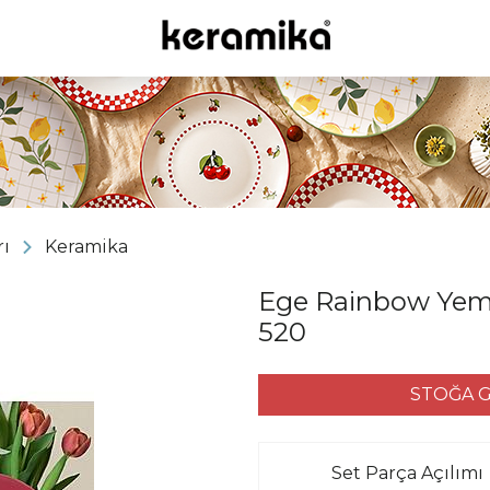
ı
Keramika
Ege Rainbow Yemek
520
STOĞA G
Set Parça Açılımı