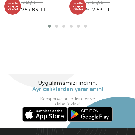
1.165,90 TL
1.403,90 TL
Sepette
Sepette
%35
%35
757,83 TL
912,53 TL
Uygulamamızı indirin,
Ayrıcalıklardan yararlanın!
Kampanyalar, indirimler ve
daha fazlası!