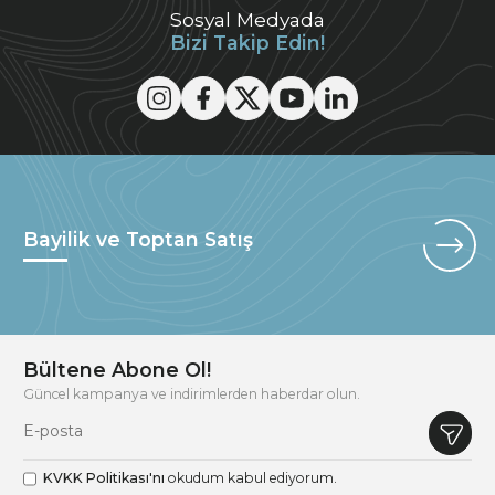
Sosyal Medyada
Bizi Takip Edin!
Bayilik ve Toptan Satış
Bültene Abone Ol!
Güncel kampanya ve indirimlerden haberdar olun.
KVKK Politikası'nı
okudum kabul ediyorum.