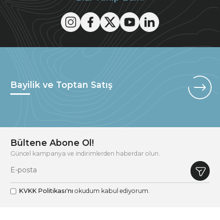
Bayilik ve Toptan Satış
Bültene Abone Ol!
Güncel kampanya ve indirimlerden haberdar olun.
KVKK Politikası'nı
okudum kabul ediyorum.