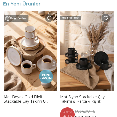
En Yeni Ürünler
Hızlı Teslimat
Kargo Bedava
Mat Beyaz Gold Fileli
Mat Siyah Stackable Çay
Stackable Çay Takımı 8
Takımı 8 Parça 4 Kişilik
Parça 4 Kişilik
1.034,90 TL
Sepette
%35