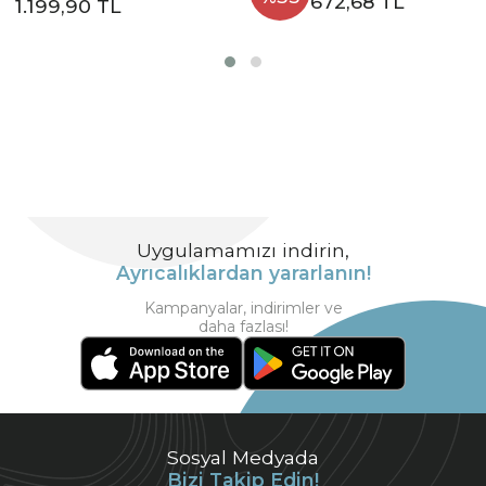
672,68 TL
1.199,90 TL
Uygulamamızı indirin,
Ayrıcalıklardan yararlanın!
Kampanyalar, indirimler ve
daha fazlası!
Sosyal Medyada
Bizi Takip Edin!