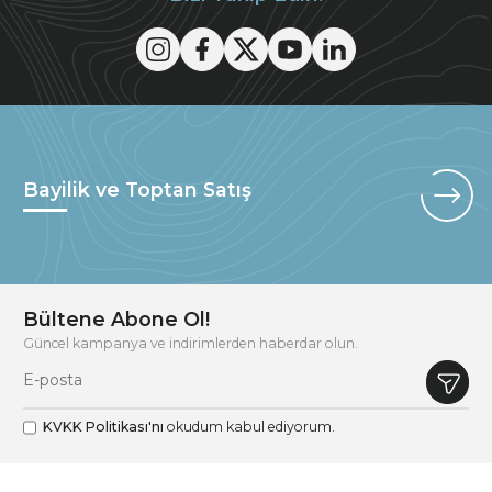
Bayilik ve Toptan Satış
Bültene Abone Ol!
Güncel kampanya ve indirimlerden haberdar olun.
KVKK Politikası'nı
okudum kabul ediyorum.