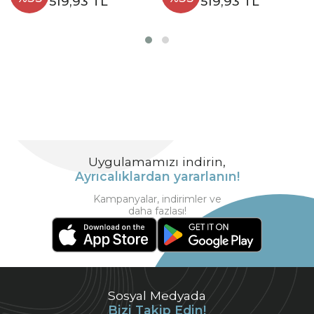
519,93 TL
519,93 TL
Uygulamamızı indirin,
Ayrıcalıklardan yararlanın!
Kampanyalar, indirimler ve
daha fazlası!
Sosyal Medyada
Bizi Takip Edin!