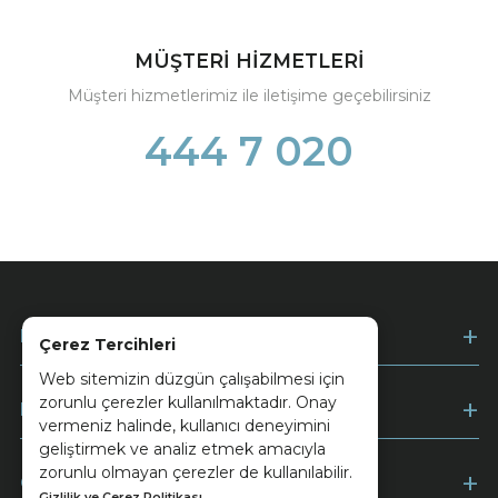
MÜŞTERİ HİZMETLERİ
Müşteri hizmetlerimiz ile iletişime geçebilirsiniz
444 7 020
Kurumsal
Çerez Tercihleri
Web sitemizin düzgün çalışabilmesi için
zorunlu çerezler kullanılmaktadır. Onay
Müşteri Hizmetleri
vermeniz halinde, kullanıcı deneyimini
geliştirmek ve analiz etmek amacıyla
zorunlu olmayan çerezler de kullanılabilir.
Ödeme
Gizlilik ve Çerez Politikası