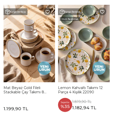
Kargo Bedava
Kargo Bedava
Hızlı Teslimat
Mat Beyaz Gold Fileli
Lemon Kahvaltı Takımı 12
Stackable Çay Takımı 8
Parça 4 Kişilik 22090
Parça 4 Kişilik
1.819,90 TL
Sepette
%35
1.182,94 TL
1.199,90 TL