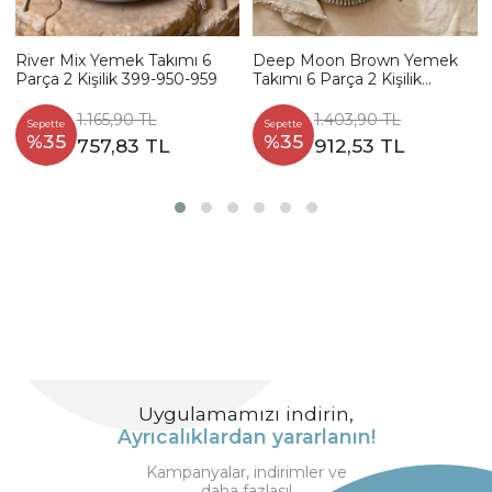
River Mix Yemek Takımı 6
Deep Moon Brown Yemek
Parça 2 Kişilik 399-950-959
Takımı 6 Parça 2 Kişilik
22880-88
1.165,90 TL
1.403,90 TL
Sepette
Sepette
%35
%35
757,83 TL
912,53 TL
Uygulamamızı indirin,
Ayrıcalıklardan yararlanın!
Kampanyalar, indirimler ve
daha fazlası!