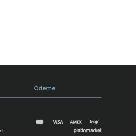
Ödeme
dır