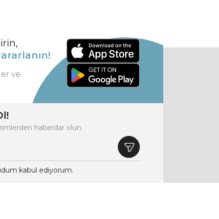
rin,
ararlanın!
ler ve
l!
rimlerden haberdar olun.
dum kabul ediyorum.