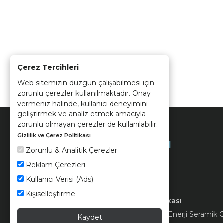
Çerez Tercihleri
Web sitemizin düzgün çalışabilmesi için
zorunlu çerezler kullanılmaktadır. Onay
vermeniz halinde, kullanıcı deneyimini
geliştirmek ve analiz etmek amacıyla
zorunlu olmayan çerezler de kullanılabilir.
Gizlilik ve Çerez Politikası
Kurumsal
Zorunlu & Analitik Çerezler
Reklam Çerezleri
Kullanıcı Verisi (Ads)
Kişiselleştirme
Keramika
Kvkk ve Çerez Politikası
© 2026 Ünsa Madencilik Turizm Enerji Seramik Orm
Kaydet