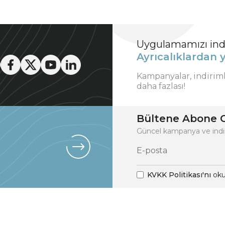
Uygulamamızı indi
Ayrıcalıklardan y
Kampanyalar, indirim
daha fazlası!
Bültene Abone O
Güncel kampanya ve indi
KVKK Politikası'nı
oku