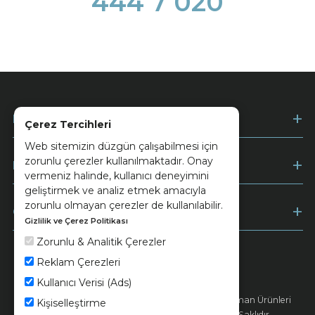
444 7 020
Kurumsal
Çerez Tercihleri
Web sitemizin düzgün çalışabilmesi için
zorunlu çerezler kullanılmaktadır. Onay
Müşteri Hizmetleri
vermeniz halinde, kullanıcı deneyimini
geliştirmek ve analiz etmek amacıyla
zorunlu olmayan çerezler de kullanılabilir.
Ödeme
Gizlilik ve Çerez Politikası
Zorunlu & Analitik Çerezler
Reklam Çerezleri
Keramika
Kvkk ve Çerez Politikası
Kullanıcı Verisi (Ads)
© 2026 Ünsa Madencilik Turizm Enerji Seramik Orman Ürünleri
Kişiselleştirme
Elektrik Üretim San. ve Tic. A.Ş. - Tüm Hakları Saklıdır