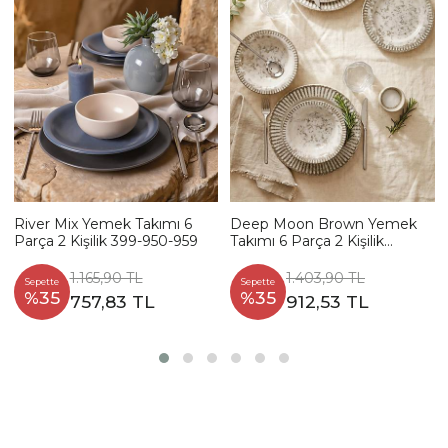
River Mix Yemek Takımı 6
Deep Moon Brown Yemek
Parça 2 Kişilik 399-950-959
Takımı 6 Parça 2 Kişilik
22880-88
1.165,90 TL
1.403,90 TL
Sepette
Sepette
%35
%35
757,83 TL
912,53 TL