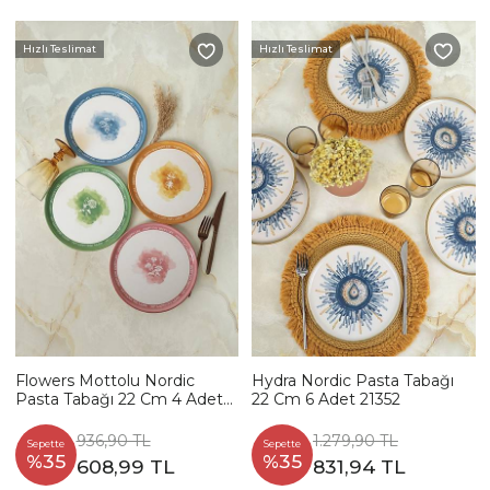
Hızlı Teslimat
Hızlı Teslimat
Flowers Mottolu Nordic
Hydra Nordic Pasta Tabağı
Pasta Tabağı 22 Cm 4 Adet
22 Cm 6 Adet 21352
22804-05
936,90 TL
1.279,90 TL
Sepette
Sepette
%35
%35
608,99 TL
831,94 TL