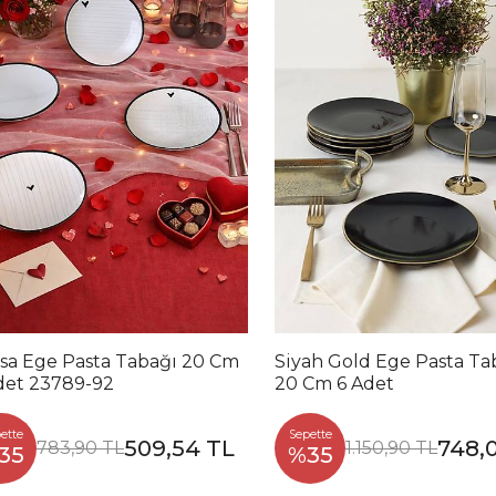
sa Ege Pasta Tabağı 20 Cm
Siyah Gold Ege Pasta Ta
det 23789-92
20 Cm 6 Adet
ette
Sepette
509,54 TL
748,
783,90 TL
1.150,90 TL
35
%35