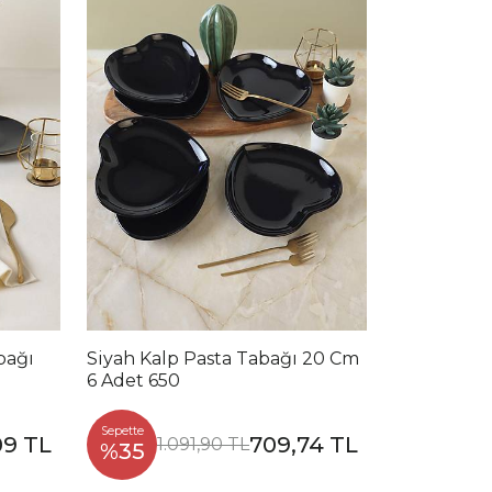
bağı
Siyah Kalp Pasta Tabağı 20 Cm
6 Adet 650
Sepette
09 TL
709,74 TL
1.091,90 TL
%35