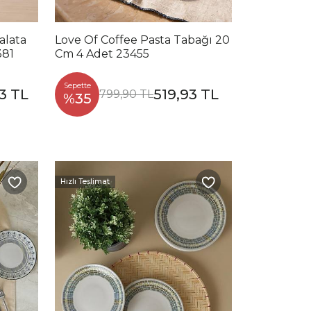
alata
Love Of Coffee Pasta Tabağı 20
381
Cm 4 Adet 23455
Sepette
3 TL
519,93 TL
799,90 TL
%35
Hızlı Teslimat