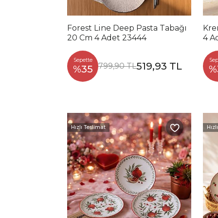
Forest Line Deep Pasta Tabağı
Kre
20 Cm 4 Adet 23444
4 A
Sepette
Sep
519,93 TL
799,90 TL
%35
%
Hızlı Teslimat
Hızl