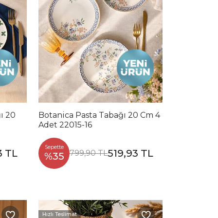
ı 20
Botanica Pasta Tabağı 20 Cm 4
Adet 22015-16
Sepette
3 TL
519,93 TL
799,90 TL
%35
Hızlı Teslimat