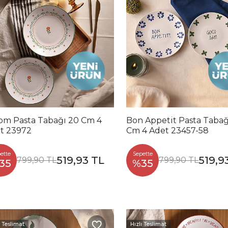
om Pasta Tabağı 20 Cm 4
Bon Appetit Pasta Tabağ
t 23972
Cm 4 Adet 23457-58
ette
Sepette
519,93 TL
519,9
799,90 TL
799,90 TL
35
%35
ı Teslimat
Hızlı Teslimat