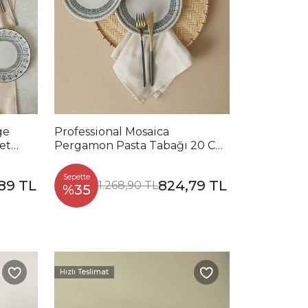
ge
Professional Mosaica
et
Pergamon Pasta Tabağı 20 Cm
6 Adet 22825
Sepette
89 TL
824,79 TL
1.268,90 TL
%35
Hızlı Teslimat