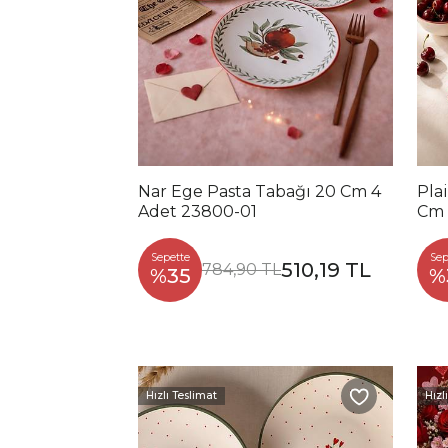
Nar Ege Pasta Tabağı 20 Cm 4
Pla
Adet 23800-01
Cm 
Sepette
Sep
510,19 TL
784,90 TL
%35
%
Hızlı Teslimat
Hızl