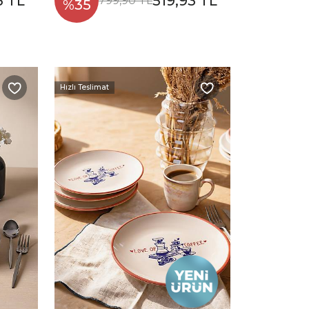
3 TL
519,93 TL
799,90 TL
%35
Hızlı Teslimat