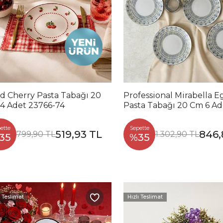
id Cherry Pasta Tabağı 20
Professional Mirabella E
4 Adet 23766-74
Pasta Tabağı 20 Cm 6 Ad
23471
ette
Sepette
519,93 TL
846,
799,90 TL
1.302,90 TL
35
%35
ı Teslimat
Hızlı Teslimat