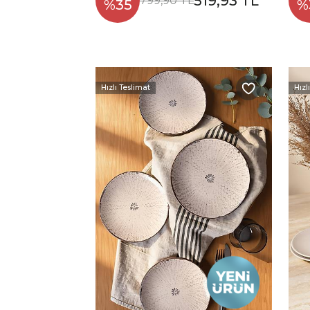
519,93 TL
799,90 TL
%35
%
Hızlı Teslimat
Hızl