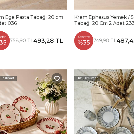
m Ege Pasta Tabağı 20 cm
Krem Ephesus Yemek / S
det 036
Tabağı 20 Cm 2 Adet 23
ette
Sepette
493,28 TL
487,4
758,90 TL
749,90 TL
35
%35
ı Teslimat
Hızlı Teslimat