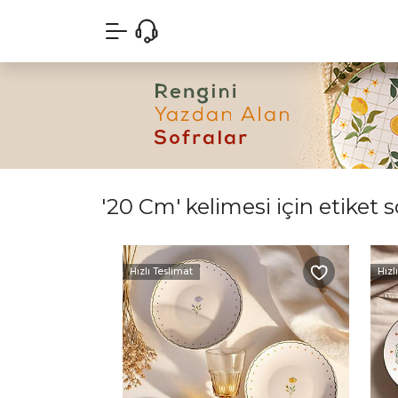
'20 Cm' kelimesi için etiket 
Hızlı Teslimat
Hızl