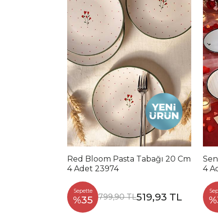
Red Bloom Pasta Tabağı 20 Cm
Sen
4 Adet 23974
4 A
Sepette
Sep
519,93 TL
799,90 TL
%35
%