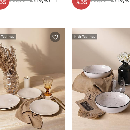
519,93 TL
519,9
799,90 TL
799,90 TL
35
%35
ı Teslimat
Hızlı Teslimat