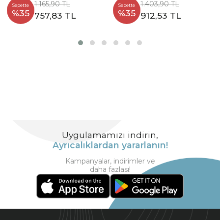
1.165,90 TL
1.403,90 TL
Sepette
Sepette
%35
%35
757,83 TL
912,53 TL
Uygulamamızı indirin,
Ayrıcalıklardan yararlanın!
Kampanyalar, indirimler ve
daha fazlası!