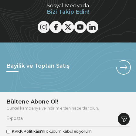
Sosyal Medyada
Bizi Takip Edin!
Bayilik ve Toptan Satış
Bültene Abone Ol!
Güncel kampanya ve indirimlerden haberdar olun.
KVKK Politikası'nı
okudum kabul ediyorum.