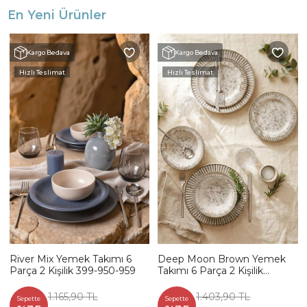
En Yeni Ürünler
Kargo Bedava
Kargo Bedava
Hızlı Teslimat
Hızlı Teslimat
River Mix Yemek Takımı 6
Deep Moon Brown Yemek
Parça 2 Kişilik 399-950-959
Takımı 6 Parça 2 Kişilik
22880-88
1.165,90 TL
1.403,90 TL
Sepette
Sepette