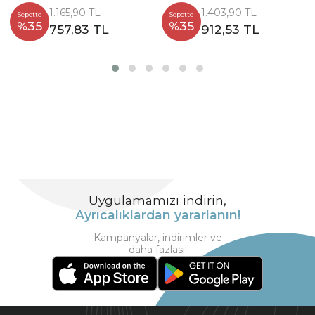
1.165,90 TL
1.403,90 TL
Sepette
Sepette
%35
%35
757,83 TL
912,53 TL
Uygulamamızı indirin,
Ayrıcalıklardan yararlanın!
Kampanyalar, indirimler ve
daha fazlası!