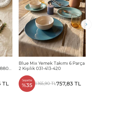
Blue Mix Yemek Takımı 6 Parça
Noble Mix 
2880-
2 Kişilik 031-413-420
Parça 2 Kiş
Sepette
Sepette
3 TL
757,83 TL
1.165,90 TL
1.2
%35
%35