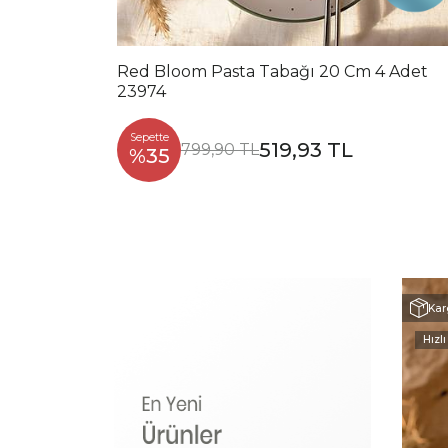
Red Bloom Pasta Tabağı 20 Cm 4 Adet
23974
Sepette
519,93 TL
799,90 TL
%35
Kar
Hızlı