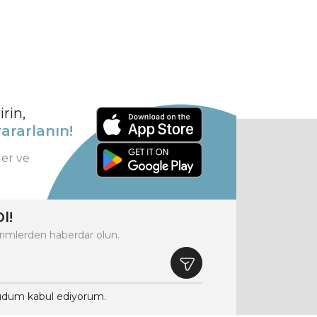
rin,
ararlanın!
ler ve
l!
rimlerden haberdar olun.
dum kabul ediyorum.