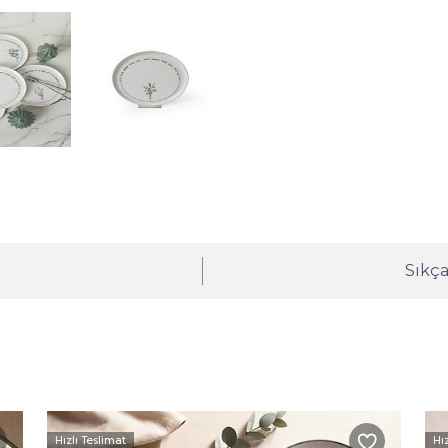
ı
Sıkça
Hızlı Teslimat
Hı