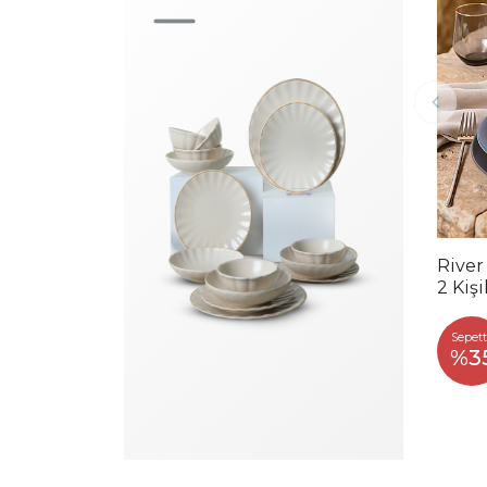
River
2 Kiş
Sepett
%3