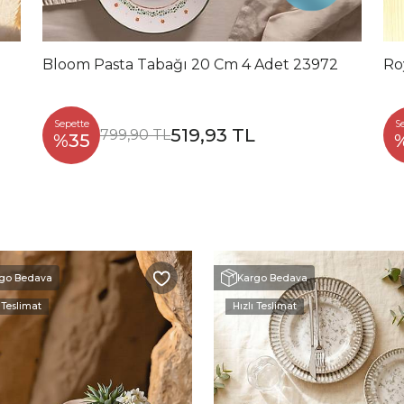
Bloom Pasta Tabağı 20 Cm 4 Adet 23972
Ro
Sepette
S
519,93 TL
799,90 TL
%35
go Bedava
Kargo Bedava
 Teslimat
Hızlı Teslimat