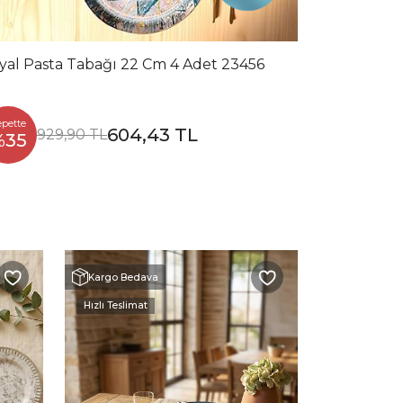
yal Pasta Tabağı 22 Cm 4 Adet 23456
epette
604,43 TL
929,90 TL
%35
Kargo Bedava
Kargo Beda
Hızlı Teslimat
Hızlı Teslimat