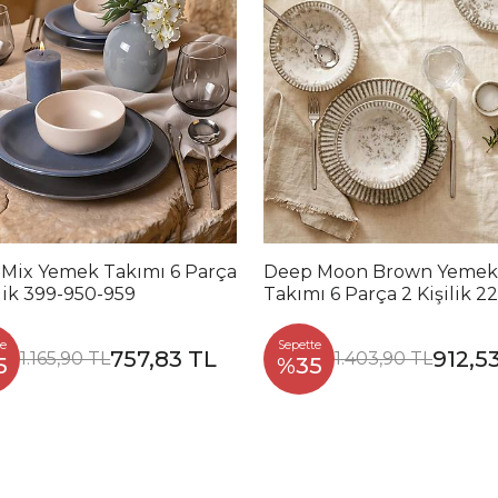
 Mix Yemek Takımı 6 Parça
Deep Moon Brown Yemek
ilik 399-950-959
Takımı 6 Parça 2 Kişilik 2
88
e
Sepette
757,83 TL
912,5
1.165,90 TL
1.403,90 TL
5
%35