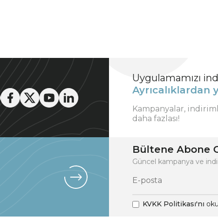
Uygulamamızı indi
Ayrıcalıklardan y
Kampanyalar, indirim
daha fazlası!
Bültene Abone O
Güncel kampanya ve indi
KVKK Politikası'nı
oku