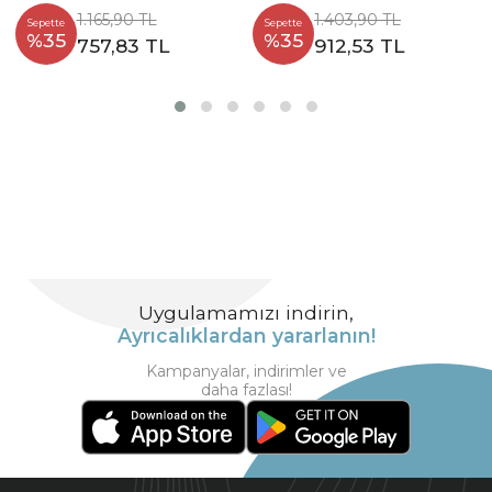
1.165,90 TL
1.403,90 TL
Sepette
Sepette
%35
%35
757,83 TL
912,53 TL
Uygulamamızı indirin,
Ayrıcalıklardan yararlanın!
Kampanyalar, indirimler ve
daha fazlası!