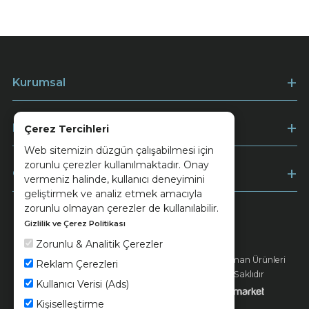
Kurumsal
Müşteri Hizmetleri
Çerez Tercihleri
Web sitemizin düzgün çalışabilmesi için
zorunlu çerezler kullanılmaktadır. Onay
Ödeme
vermeniz halinde, kullanıcı deneyimini
geliştirmek ve analiz etmek amacıyla
zorunlu olmayan çerezler de kullanılabilir.
Gizlilik ve Çerez Politikası
Keramika
Kvkk ve Çerez Politikası
Zorunlu & Analitik Çerezler
© 2026 Ünsa Madencilik Turizm Enerji Seramik Orman Ürünleri
Reklam Çerezleri
Elektrik Üretim San. ve Tic. A.Ş. - Tüm Hakları Saklıdır
Kullanıcı Verisi (Ads)
Kişiselleştirme