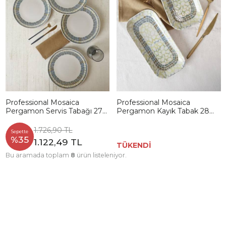
Professional Mosaica
Professional Mosaica
Pergamon Servis Tabağı 27
Pergamon Kayık Tabak 28
Cm 6 Adet 22825
Cm 2 Adet 22824
1.726,90 TL
Sepette
%35
1.122,49 TL
TÜKENDİ
Bu aramada toplam
8
ürün listeleniyor.