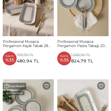
Professional Mosaica
Professional Mosaica
Pergamon Kayık Tabak 28
Pergamon Pasta Tabağı 20
Cm 2 Adet 22825
Cm 6 Adet 22825
739,90 TL
1.268,90 TL
Sepette
Sepette
%35
%35
480,94 TL
824,79 TL
Kargo Bedava
Hızlı Teslimat