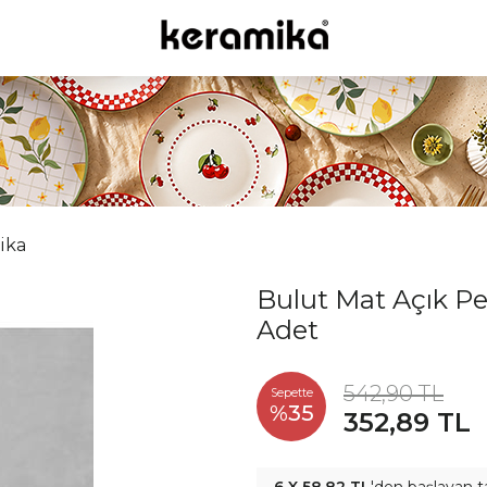
ika
Bulut Mat Açık P
Adet
542,90 TL
Sepette
%35
352,89 TL