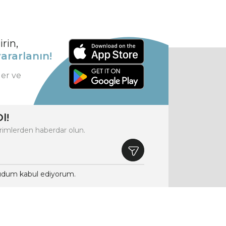
rin,
ararlanın!
ler ve
l!
rimlerden haberdar olun.
dum kabul ediyorum.