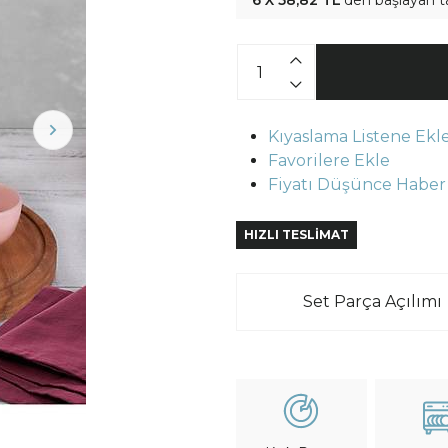
6 X 58,82 TL
'den başlayan t
Kıyaslama Listene Ekl
Favorilere Ekle
Fiyatı Düşünce Haber
HIZLI TESLİMAT
Set Parça Açılımı