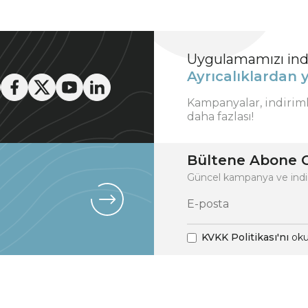
Uygulamamızı indi
Ayrıcalıklardan y
Kampanyalar, indirim
daha fazlası!
Bültene Abone O
Güncel kampanya ve indi
KVKK Politikası'nı
oku