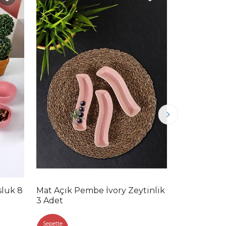
sluk 8
Mat Açık Pembe İvory Zeytinlik
Mat Açık P
3 Adet
Yumurtalık
Sepette
Sepette