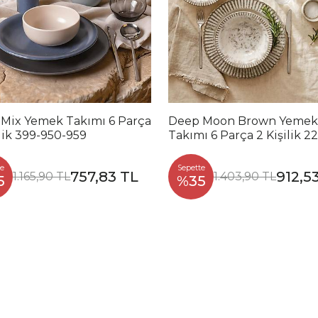
 Mix Yemek Takımı 6 Parça
Deep Moon Brown Yemek
ilik 399-950-959
Takımı 6 Parça 2 Kişilik 2
88
e
Sepette
757,83 TL
912,5
1.165,90 TL
1.403,90 TL
5
%35