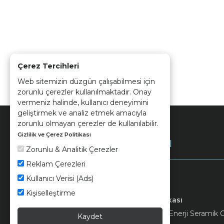
Çerez Tercihleri
Web sitemizin düzgün çalışabilmesi için
zorunlu çerezler kullanılmaktadır. Onay
vermeniz halinde, kullanıcı deneyimini
geliştirmek ve analiz etmek amacıyla
zorunlu olmayan çerezler de kullanılabilir.
Gizlilik ve Çerez Politikası
Kurumsal
Zorunlu & Analitik Çerezler
Reklam Çerezleri
Kullanıcı Verisi (Ads)
Kişiselleştirme
Keramika
Kvkk ve Çerez Politikası
© 2026 Ünsa Madencilik Turizm Enerji Seramik Orm
Kaydet