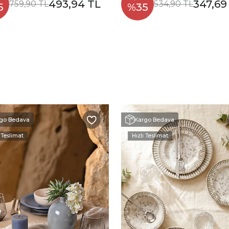
493,94 TL
347,69
759,90 TL
534,90 TL
5
%35
go Bedava
Kargo Bedava
 Teslimat
Hızlı Teslimat