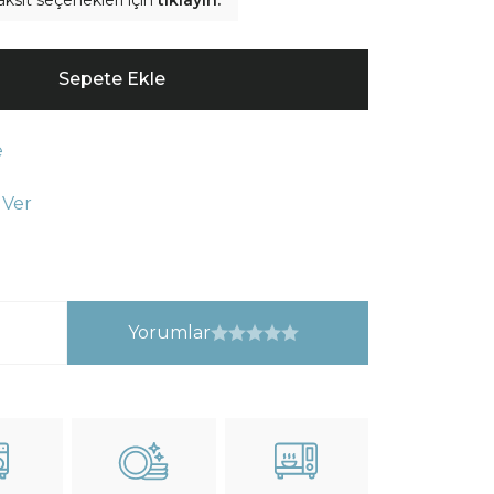
aksit seçenekleri için
tıklayın.
Sepete Ekle
e
 Ver
Yorumlar