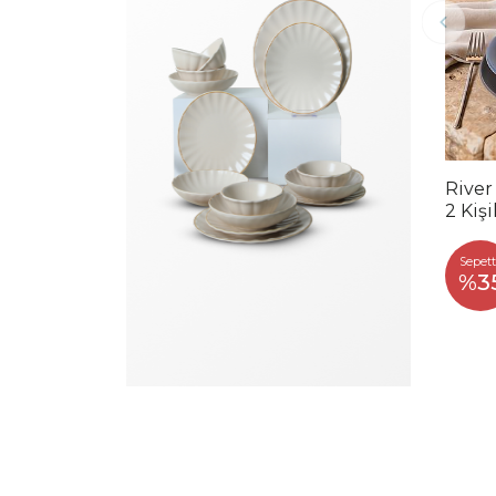
River
2 Kiş
Sepett
%3