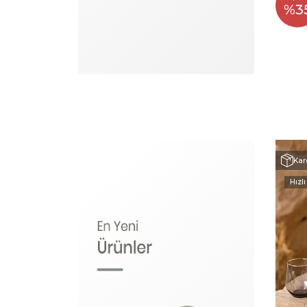
%3
Kar
Hızlı