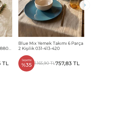
Blue Mix Yemek Takımı 6 Parça
Noble Mix 
2880-
2 Kişilik 031-413-420
Parça 2 Kiş
Sepette
Sepette
3 TL
757,83 TL
1.165,90 TL
1.2
%35
%35