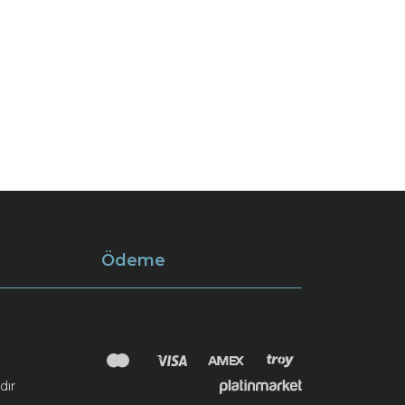
Ödeme
dır