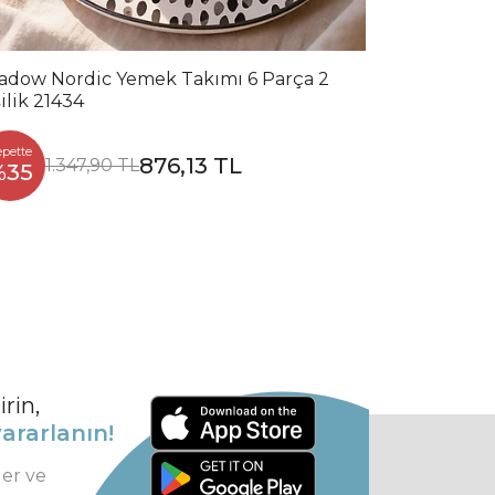
adow Nordic Yemek Takımı 6 Parça 2
ilik 21434
epette
876,13 TL
1.347,90 TL
%35
rin,
ararlanın!
ler ve