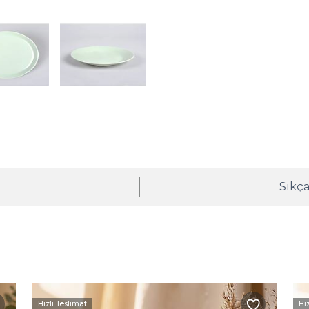
ı
Sıkça
Hızlı Teslimat
Hı