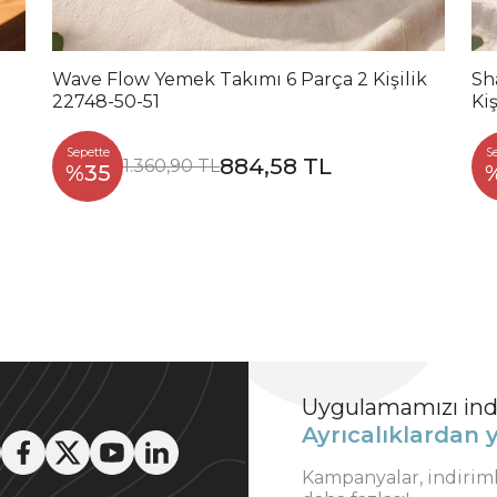
Wave Flow Yemek Takımı 6 Parça 2 Kişilik
Sh
22748-50-51
Kiş
Sepette
S
884,58 TL
1.360,90 TL
%35
Uygulamamızı indi
Ayrıcalıklardan y
Kampanyalar, indirim