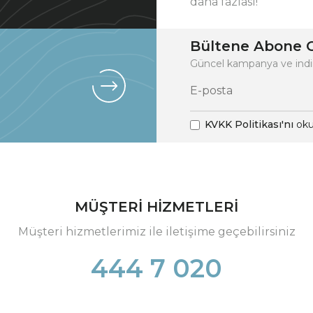
daha fazlası!
Bültene Abone O
Güncel kampanya ve indi
KVKK Politikası'nı
oku
MÜŞTERİ HİZMETLERİ
Müşteri hizmetlerimiz ile iletişime geçebilirsiniz
444 7 020