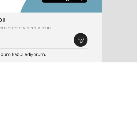
l!
rimlerden haberdar olun.
dum kabul ediyorum.