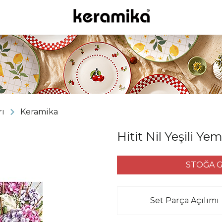
ı
Keramika
Hitit Nil Yeşili Ye
STOĞA G
Set Parça Açılımı