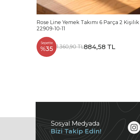
Rose Line Yemek Takımı 6 Parça 2 Kişilik
22909-10-11
Sepette
884,58 TL
1.360,90 TL
%35
Sosyal Medyada
Bizi Takip Edin!