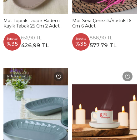
Mat Toprak Taupe Badem
Mor Sera Çerezlik/Sosluk 16
Kayık Tabak 25 Cm 2 Adet
Cm 6 Adet
977
656,90 TL
888,90 TL
Sepette
Sepette
%35
%35
426,99 TL
577,79 TL
Hızlı Teslimat