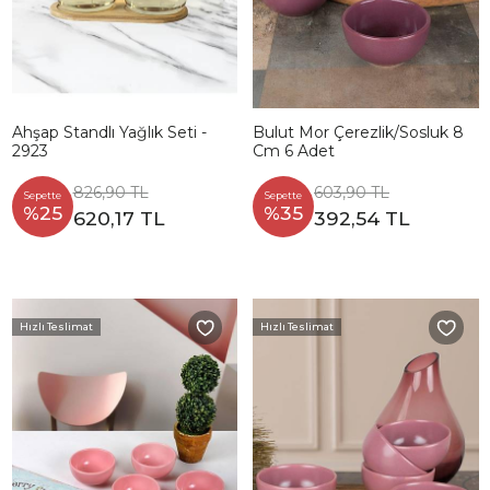
Ahşap Standlı Yağlık Seti -
Bulut Mor Çerezlik/Sosluk 8
2923
Cm 6 Adet
826,90 TL
603,90 TL
Sepette
Sepette
%25
%35
620,17 TL
392,54 TL
Hızlı Teslimat
Hızlı Teslimat