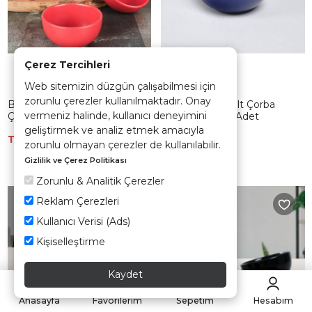
Çerez Tercihleri
Web sitemizin düzgün çalışabilmesi için
zorunlu çerezler kullanılmaktadır. Onay
Bulut Mat Kırmızı
Bulut Mat Kobalt Çorba
vermeniz halinde, kullanıcı deneyimini
Çerezlik/Sosluk 8 Cm 6 Adet
Kasesi 12 Cm 6 Adet
geliştirmek ve analiz etmek amacıyla
TÜKENDİ
TÜKENDİ
zorunlu olmayan çerezler de kullanılabilir.
Gizlilik ve Çerez Politikası
Zorunlu & Analitik Çerezler
Reklam Çerezleri
Kullanıcı Verisi (Ads)
Kişiselleştirme
Kaydet
Anasayfa
Favorilerim
Sepetim
Hesabım