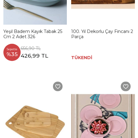
Yeşil Badem Kayık Tabak 25
100. Yıl Dekorlu Çay Fincanı 2
Cm 2 Adet 326
Parça
656,90 TL
Sepette
%35
426,99 TL
TÜKENDİ