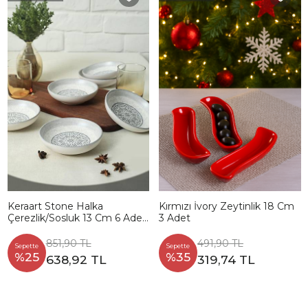
Keraart Stone Halka
Kırmızı İvory Zeytinlik 18 Cm
Çerezlik/Sosluk 13 Cm 6 Adet
3 Adet
21427
851,90 TL
491,90 TL
Sepette
Sepette
%25
%35
638,92 TL
319,74 TL