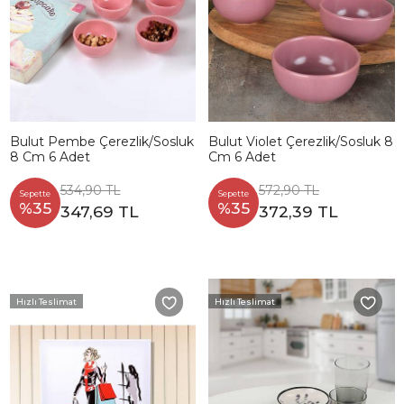
Bulut Pembe Çerezlik/Sosluk
Bulut Violet Çerezlik/Sosluk 8
8 Cm 6 Adet
Cm 6 Adet
534,90 TL
572,90 TL
Sepette
Sepette
%35
%35
347,69 TL
372,39 TL
Hızlı Teslimat
Hızlı Teslimat