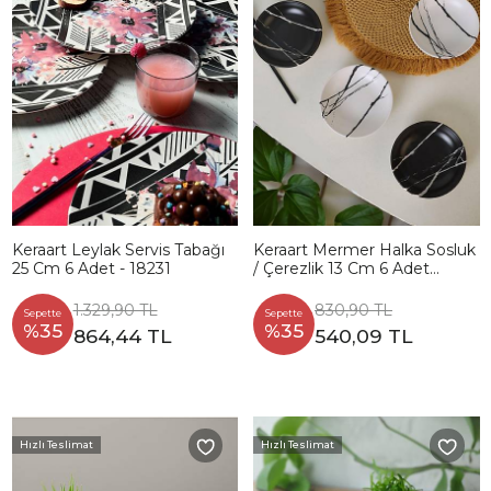
Keraart Leylak Servis Tabağı
Keraart Mermer Halka Sosluk
25 Cm 6 Adet - 18231
/ Çerezlik 13 Cm 6 Adet
17950-51
1.329,90 TL
830,90 TL
Sepette
Sepette
%35
%35
864,44 TL
540,09 TL
Hızlı Teslimat
Hızlı Teslimat