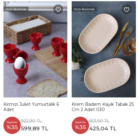
Hızlı Teslimat
Hızlı Teslimat
Kırmızı Juliet Yumurtalık 6
Krem Badem Kayık Tabak 25
Adet
Cm 2 Adet 030
922,90 TL
653,90 TL
Sepette
Sepette
%35
%35
599,89 TL
425,04 TL