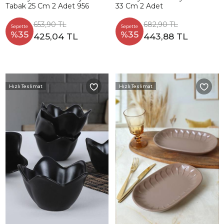
Tabak 25 Cm 2 Adet 956
33 Cm 2 Adet
653,90 TL
682,90 TL
Sepette
Sepette
%35
%35
425,04 TL
443,88 TL
Hızlı Teslimat
Hızlı Teslimat