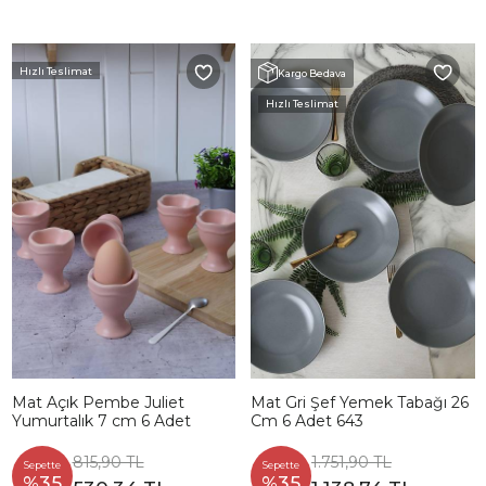
Hızlı Teslimat
Kargo Bedava
Hızlı Teslimat
Mat Açık Pembe Juliet
Mat Gri Şef Yemek Tabağı 26
Yumurtalık 7 cm 6 Adet
Cm 6 Adet 643
815,90 TL
1.751,90 TL
Sepette
Sepette
%35
%35