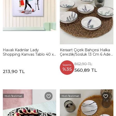
Havalı Kadınlar Lady
Keraart Çiçek Bahçesi Halka
Shopping Kanvas Tablo 40 x
Çerezlik/Sosluk 13 Cm 6 Adet
45 Cm
- 18938/43
862,90 TL
Sepette
%35
560,89 TL
213,90 TL
Hızlı Teslimat
Hızlı Teslimat