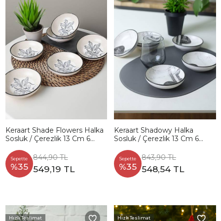
Keraart Shade Flowers Halka
Keraart Shadowy Halka
Sosluk / Çerezlik 13 Cm 6
Sosluk / Çerezlik 13 Cm 6
Adet 21847
Adet 21783
844,90 TL
843,90 TL
Sepette
Sepette
%35
%35
549,19 TL
548,54 TL
Hızlı Teslimat
Hızlı Teslimat