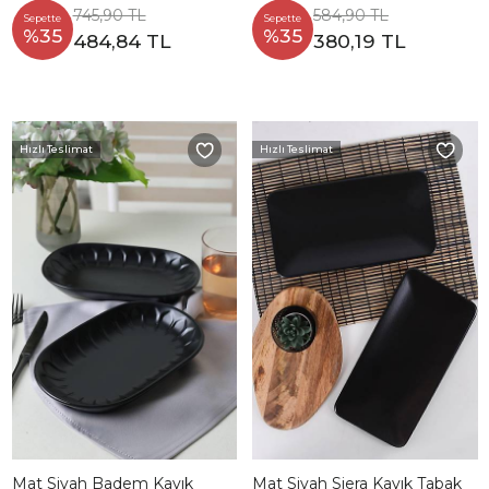
745,90 TL
584,90 TL
Sepette
Sepette
%35
%35
484,84 TL
380,19 TL
Hızlı Teslimat
Hızlı Teslimat
Mat Siyah Badem Kayık
Mat Siyah Siera Kayık Tabak