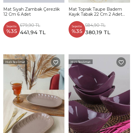
Mat Siyah Zambak Çerezlik
Mat Toprak Taupe Badem
12 Cm 6 Adet
Kayık Tabak 22 Cm 2 Adet
977
679,90 TL
584,90 TL
Sepette
Sepette
%35
%35
441,94 TL
380,19 TL
Hızlı Teslimat
Hızlı Teslimat