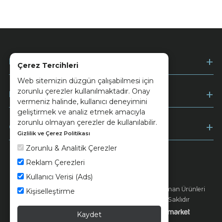
Kurumsal
Çerez Tercihleri
Web sitemizin düzgün çalışabilmesi için
zorunlu çerezler kullanılmaktadır. Onay
Müşteri Hizmetleri
vermeniz halinde, kullanıcı deneyimini
geliştirmek ve analiz etmek amacıyla
zorunlu olmayan çerezler de kullanılabilir.
Ödeme
Gizlilik ve Çerez Politikası
Zorunlu & Analitik Çerezler
Reklam Çerezleri
Keramika
Kvkk ve Çerez Politikası
Kullanıcı Verisi (Ads)
© 2026 Ünsa Madencilik Turizm Enerji Seramik Orman Ürünleri
Kişiselleştirme
Elektrik Üretim San. ve Tic. A.Ş. - Tüm Hakları Saklıdır
Kaydet