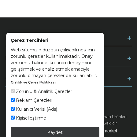
Kurumsal
Çerez Tercihleri
Web sitemizin düzgün çalışabilmesi için
zorunlu çerezler kullanılmaktadır. Onay
Müşteri Hizmetleri
vermeniz halinde, kullanıcı deneyimini
geliştirmek ve analiz etmek amacıyla
zorunlu olmayan çerezler de kullanılabilir.
Ödeme
Gizlilik ve Çerez Politikası
Zorunlu & Analitik Çerezler
Reklam Çerezleri
Keramika
Kvkk ve Çerez Politikası
Kullanıcı Verisi (Ads)
© 2026 Ünsa Madencilik Turizm Enerji Seramik Orman Ürünleri
Kişiselleştirme
Elektrik Üretim San. ve Tic. A.Ş. - Tüm Hakları Saklıdır
Kaydet