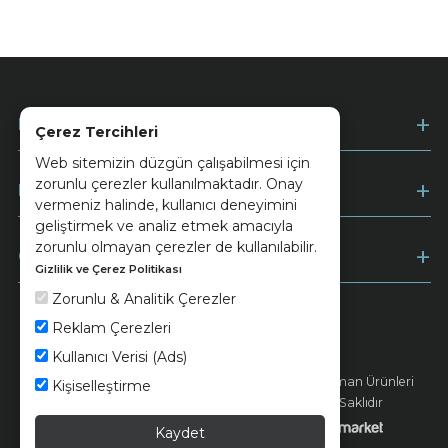
Kurumsal
Çerez Tercihleri
Web sitemizin düzgün çalışabilmesi için
zorunlu çerezler kullanılmaktadır. Onay
Müşteri Hizmetleri
vermeniz halinde, kullanıcı deneyimini
geliştirmek ve analiz etmek amacıyla
zorunlu olmayan çerezler de kullanılabilir.
Ödeme
Gizlilik ve Çerez Politikası
Zorunlu & Analitik Çerezler
Reklam Çerezleri
Keramika
Kvkk ve Çerez Politikası
Kullanıcı Verisi (Ads)
© 2026 Ünsa Madencilik Turizm Enerji Seramik Orman Ürünleri
Kişiselleştirme
Elektrik Üretim San. ve Tic. A.Ş. - Tüm Hakları Saklıdır
Kaydet