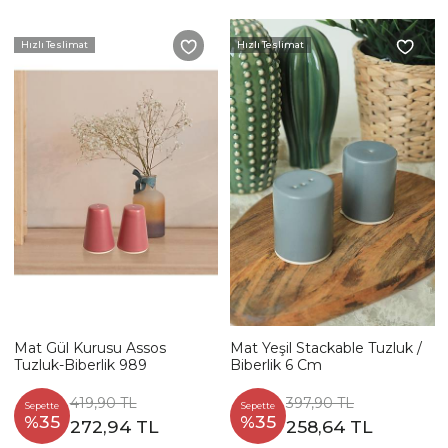
Hızlı Teslimat
Hızlı Teslimat
Mat Gül Kurusu Assos
Mat Yeşil Stackable Tuzluk /
Tuzluk-Biberlik 989
Biberlik 6 Cm
419,90 TL
397,90 TL
Sepette
Sepette
%35
%35
272,94 TL
258,64 TL