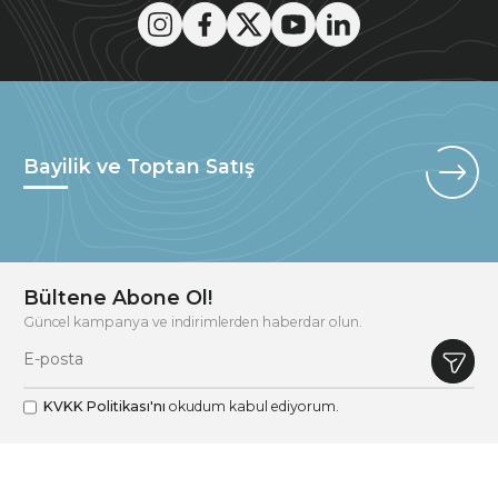
Bayilik ve Toptan Satış
Bültene Abone Ol!
Güncel kampanya ve indirimlerden haberdar olun.
KVKK Politikası'nı
okudum kabul ediyorum.