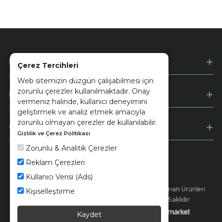
Kurumsal
Çerez Tercihleri
Web sitemizin düzgün çalışabilmesi için
zorunlu çerezler kullanılmaktadır. Onay
Müşteri Hizmetleri
vermeniz halinde, kullanıcı deneyimini
geliştirmek ve analiz etmek amacıyla
zorunlu olmayan çerezler de kullanılabilir.
Ödeme
Gizlilik ve Çerez Politikası
Zorunlu & Analitik Çerezler
Reklam Çerezleri
Keramika
Kvkk ve Çerez Politikası
Kullanıcı Verisi (Ads)
© 2026 Ünsa Madencilik Turizm Enerji Seramik Orman Ürünleri
Kişiselleştirme
Elektrik Üretim San. ve Tic. A.Ş. - Tüm Hakları Saklıdır
Kaydet