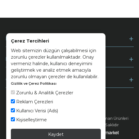
Kurumsal
Çerez Tercihleri
Web sitemizin düzgün çalışabilmesi için
zorunlu çerezler kullanılmaktadır. Onay
Müşteri Hizmetleri
vermeniz halinde, kullanıcı deneyimini
geliştirmek ve analiz etmek amacıyla
zorunlu olmayan çerezler de kullanılabilir.
Ödeme
Gizlilik ve Çerez Politikası
Zorunlu & Analitik Çerezler
Reklam Çerezleri
Keramika
Kvkk ve Çerez Politikası
Kullanıcı Verisi (Ads)
© 2026 Ünsa Madencilik Turizm Enerji Seramik Orman Ürünleri
Kişiselleştirme
Elektrik Üretim San. ve Tic. A.Ş. - Tüm Hakları Saklıdır
Kaydet