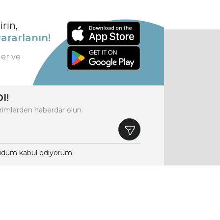
rin,
ararlanın!
ler ve
l!
rimlerden haberdar olun.
dum kabul ediyorum.