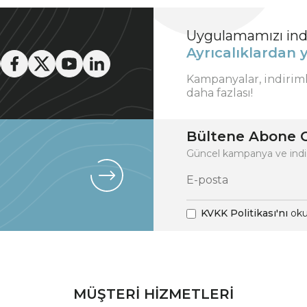
Uygulamamızı indi
Ayrıcalıklardan y
Kampanyalar, indirim
daha fazlası!
Bültene Abone O
Güncel kampanya ve indi
KVKK Politikası'nı
oku
MÜŞTERİ HİZMETLERİ