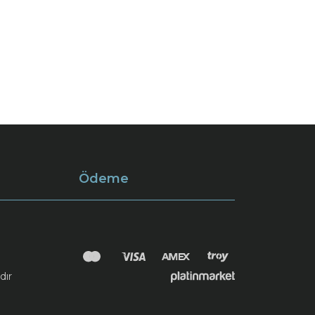
Ödeme
dır