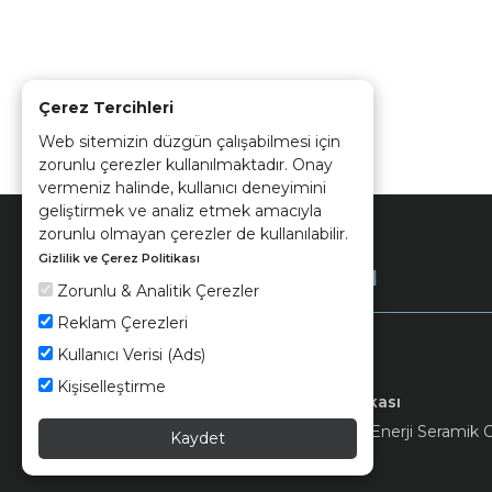
Çerez Tercihleri
Web sitemizin düzgün çalışabilmesi için
zorunlu çerezler kullanılmaktadır. Onay
vermeniz halinde, kullanıcı deneyimini
geliştirmek ve analiz etmek amacıyla
zorunlu olmayan çerezler de kullanılabilir.
Gizlilik ve Çerez Politikası
Kurumsal
Zorunlu & Analitik Çerezler
Reklam Çerezleri
Kullanıcı Verisi (Ads)
Kişiselleştirme
Keramika
Kvkk ve Çerez Politikası
© 2026 Ünsa Madencilik Turizm Enerji Seramik Orm
Kaydet