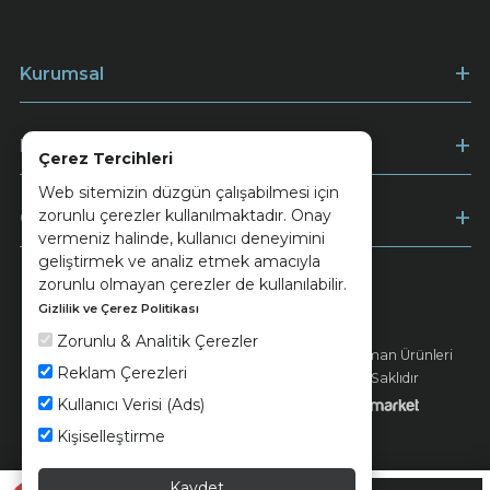
Kurumsal
Müşteri Hizmetleri
Çerez Tercihleri
Web sitemizin düzgün çalışabilmesi için
zorunlu çerezler kullanılmaktadır. Onay
Ödeme
vermeniz halinde, kullanıcı deneyimini
geliştirmek ve analiz etmek amacıyla
zorunlu olmayan çerezler de kullanılabilir.
Gizlilik ve Çerez Politikası
Keramika
Kvkk ve Çerez Politikası
Zorunlu & Analitik Çerezler
© 2026 Ünsa Madencilik Turizm Enerji Seramik Orman Ürünleri
Reklam Çerezleri
Elektrik Üretim San. ve Tic. A.Ş. - Tüm Hakları Saklıdır
Kullanıcı Verisi (Ads)
Kişiselleştirme
Kaydet