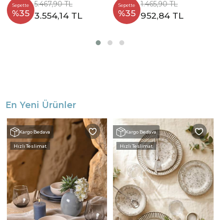
5.467,90 TL
1.465,90 TL
Sepette
Sepette
%35
%35
3.554,14 TL
952,84 TL
En Yeni Ürünler
Kargo Bedava
Kargo Bedava
Hızlı Teslimat
Hızlı Teslimat