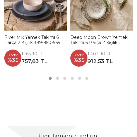
River Mix Yemek Takımı 6
Deep Moon Brown Yemek
Parça 2 Kişilik 399-950-959
Takımı 6 Parça 2 Kişilik
22880-88
1.165,90 TL
1.403,90 TL
Sepette
Sepette
%35
%35
757,83 TL
912,53 TL
Uygulamamızı indirin,