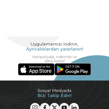
Uygulamamızı indirin,
Ayrıcalıklardan yararlanın!
Kampanyalar, indirimler ve
daha fazlası!
Sosyal Medyada
Bizi Takip Edin!