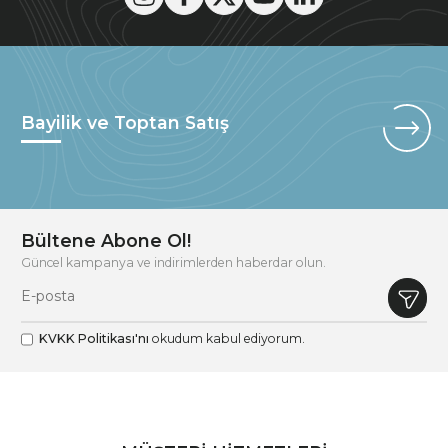
Bayilik ve Toptan Satış
Bültene Abone Ol!
Güncel kampanya ve indirimlerden haberdar olun.
KVKK Politikası'nı
okudum kabul ediyorum.