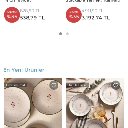
14 Cm 6 Adet
Stackable Yemek / Kahvaltı
Takımı 20 Parça 4 Kişilik
828,90 TL
4.911,90 TL
Sepette
Sepette
%35
%35
538,79 TL
3.192,74 TL
En Yeni Ürünler
Hızlı Teslimat
Hızlı Teslimat