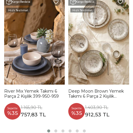
Kargo Bedava
Kargo Bedava
Hızlı Teslimat
Hızlı Teslimat
River Mix Yemek Takımı 6
Deep Moon Brown Yemek
Parça 2 Kişilik 399-950-959
Takımı 6 Parça 2 Kişilik
22880-88
1.165,90 TL
1.403,90 TL
Sepette
Sepette
%35
%35
757,83 TL
912,53 TL