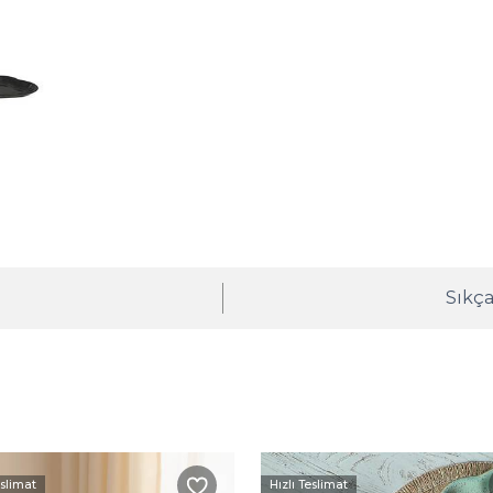
ı
Sıkça
eslimat
Hızlı Teslimat