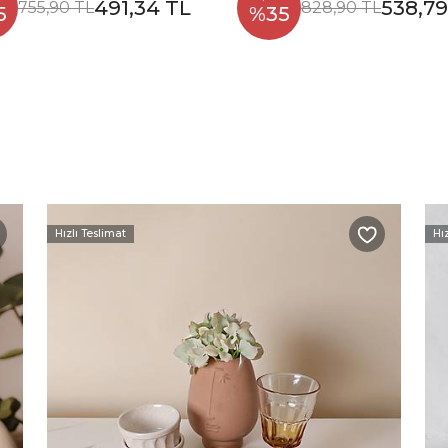
491,34 TL
538,79
755,90 TL
828,90 TL
5
%35
Hızlı Teslimat
Hı