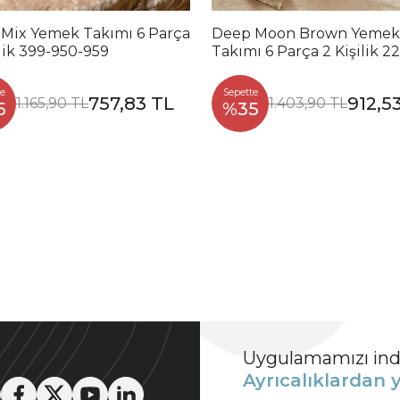
 Mix Yemek Takımı 6 Parça
Deep Moon Brown Yemek
ilik 399-950-959
Takımı 6 Parça 2 Kişilik 2
88
e
Sepette
757,83 TL
912,5
1.165,90 TL
1.403,90 TL
5
%35
Uygulamamızı indi
Ayrıcalıklardan y