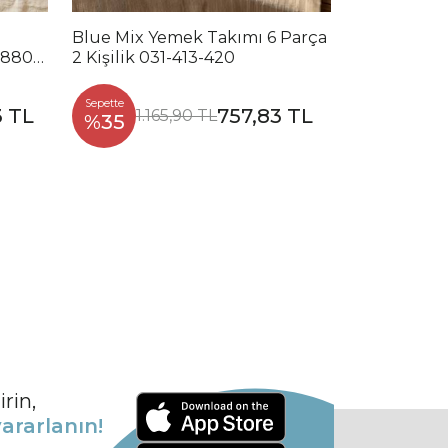
Blue Mix Yemek Takımı 6 Parça
Noble Mix 
2880-
2 Kişilik 031-413-420
Parça 2 Kiş
Sepette
Sepette
3 TL
757,83 TL
1.165,90 TL
1.2
%35
%35
rin,
ararlanın!