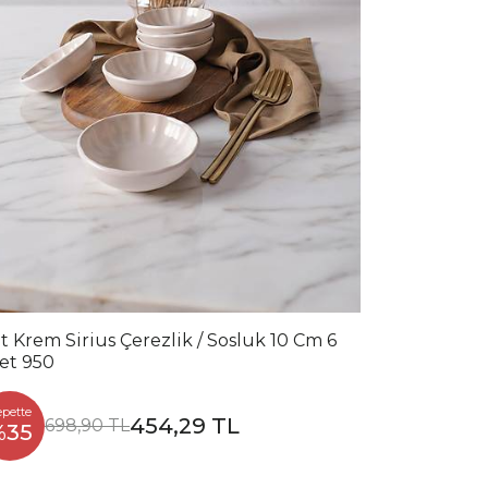
t Krem Sirius Çerezlik / Sosluk 10 Cm 6
et 950
epette
454,29 TL
698,90 TL
%35