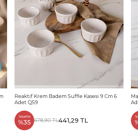
Cm
Reaktif Krem Badem Suffle Kasesi 9 Cm 6
Ma
Adet Q59
Ad
Sepette
S
441,29 TL
678,90 TL
%35