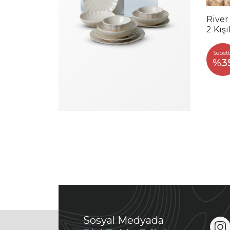
River
2 Kiş
Sepett
%3
Sosyal Medyada