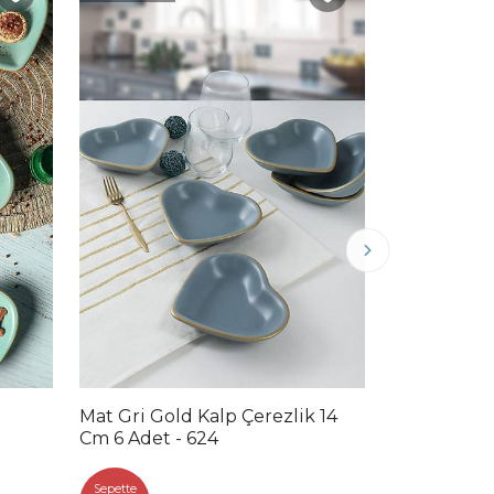
Mat Gri Gold Kalp Çerezlik 14
Mat Violet 
Cm 6 Adet - 624
Cm 6 Adet
Sepette
Sepette