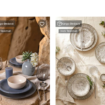
go Bedava
Kargo Bedava
 Teslimat
Hızlı Teslimat