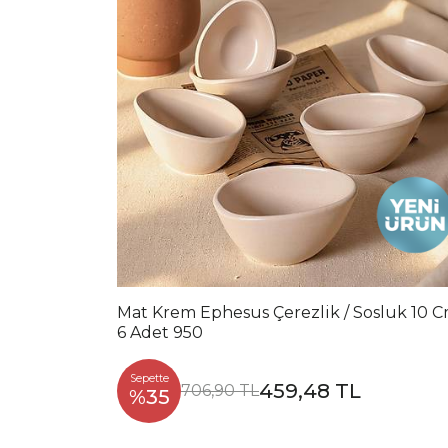
Mat Krem Ephesus Çerezlik / Sosluk 10 
6 Adet 950
Sepette
459,48 TL
706,90 TL
%35