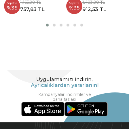
1.165,90 TL
1.403,90 TL
Sepette
Sepette
%35
%35
757,83 TL
912,53 TL
Uygulamamızı indirin,
Ayrıcalıklardan yararlanın!
Kampanyalar, indirimler ve
daha fazlası!