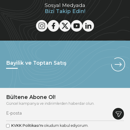
Sosyal Medyada
Bizi Takip Edin!
Bayilik ve Toptan Satış
Bültene Abone Ol!
Güncel kampanya ve indirimlerden haberdar olun.
KVKK Politikası'nı
okudum kabul ediyorum.