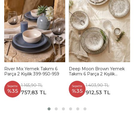
River Mix Yemek Takımı 6
Deep Moon Brown Yemek
Parça 2 Kişilik 399-950-959
Takımı 6 Parça 2 Kişilik
22880-88
1.165,90 TL
1.403,90 TL
Sepette
Sepette
%35
%35
757,83 TL
912,53 TL