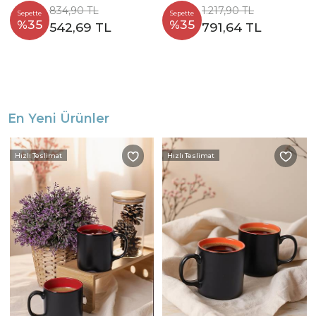
834,90 TL
1.217,90 TL
Sepette
Sepette
%35
%35
542,69 TL
791,64 TL
En Yeni Ürünler
Hızlı Teslimat
Hızlı Teslimat