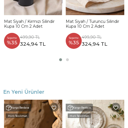
Mat Siyah / Kırmızı Silindir
Mat Siyah / Turuncu Silindir
Kupa 10 Cm 2 Adet
Kupa 10 Cm 2 Adet
499,90 TL
499,90 TL
Sepette
Sepette
%35
%35
324,94 TL
324,94 TL
En Yeni Ürünler
Kargo Bedava
Kargo Bedava
Hızlı Teslimat
Hızlı Teslimat