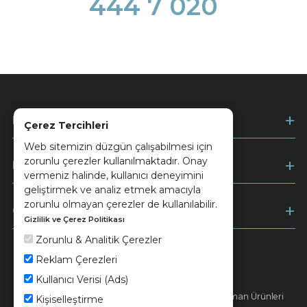
444 7 020
Kurumsal
Çerez Tercihleri
Web sitemizin düzgün çalışabilmesi için
zorunlu çerezler kullanılmaktadır. Onay
Müşteri Hizmetleri
vermeniz halinde, kullanıcı deneyimini
geliştirmek ve analiz etmek amacıyla
zorunlu olmayan çerezler de kullanılabilir.
Ödeme
Gizlilik ve Çerez Politikası
Zorunlu & Analitik Çerezler
Reklam Çerezleri
Keramika
Kvkk ve Çerez Politikası
Kullanıcı Verisi (Ads)
© 2026 Ünsa Madencilik Turizm Enerji Seramik Orman Ürünleri
Kişiselleştirme