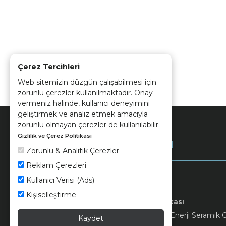
Çerez Tercihleri
Web sitemizin düzgün çalışabilmesi için
zorunlu çerezler kullanılmaktadır. Onay
vermeniz halinde, kullanıcı deneyimini
geliştirmek ve analiz etmek amacıyla
zorunlu olmayan çerezler de kullanılabilir.
Gizlilik ve Çerez Politikası
Kurumsal
Zorunlu & Analitik Çerezler
Reklam Çerezleri
Kullanıcı Verisi (Ads)
Kişiselleştirme
Keramika
Kvkk ve Çerez Politikası
© 2026 Ünsa Madencilik Turizm Enerji Seramik Orm
Kaydet