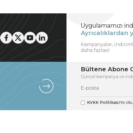
Uygulamamızı indi
Ayrıcalıklardan y
Kampanyalar, indirim
daha fazlası!
Bültene Abone O
Güncel kampanya ve indi
KVKK Politikası'nı
oku