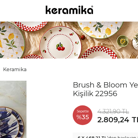
Keramika
Brush & Bloom Ye
Kişilik 22956
4.321,90 TL
Sepette
%35
2.809,24 T