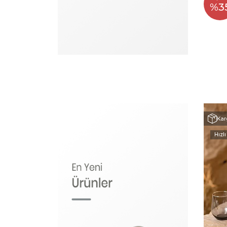
%3
Kar
Hızlı