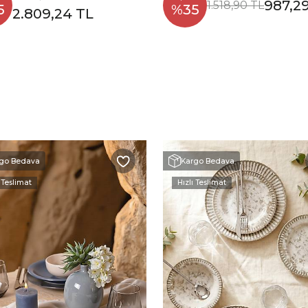
987,2
1.518,90 TL
5
%35
2.809,24 TL
go Bedava
Kargo Bedava
 Teslimat
Hızlı Teslimat