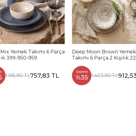
 Mix Yemek Takımı 6 Parça
Deep Moon Brown Yemek
ilik 399-950-959
Takımı 6 Parça 2 Kişilik 2
88
e
Sepette
757,83 TL
912,5
1.165,90 TL
1.403,90 TL
5
%35