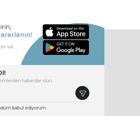
rin,
ararlanın!
ler ve
l!
rimlerden haberdar olun.
dum kabul ediyorum.