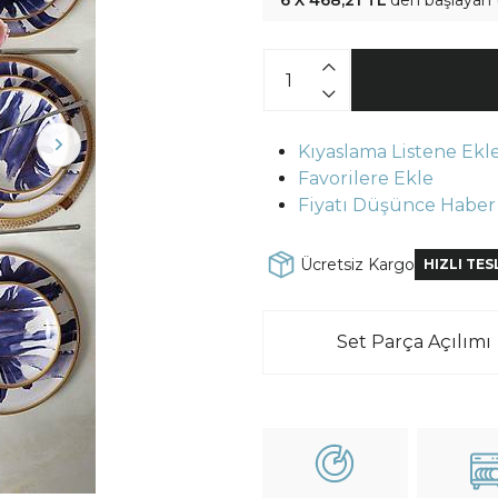
6 X 468,21 TL
'den başlayan 
Kıyaslama Listene Ekl
Favorilere Ekle
Fiyatı Düşünce Haber
Ücretsiz Kargo
HIZLI TE
Set Parça Açılımı