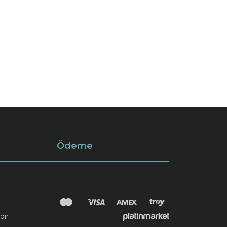
Ödeme
dır