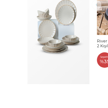
River
2 Kiş
Sepett
%3