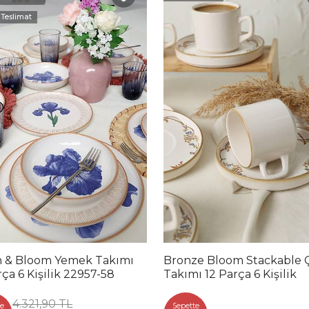
 Teslimat
h & Bloom Yemek Takımı
Bronze Bloom Stackable Çay
rça 6 Kişilik 22957-58
Takımı 12 Parça 6 Kişilik
4.321,90 TL
e
Sepette