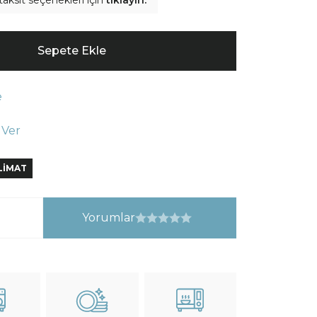
taksit seçenekleri için
tıklayın.
Sepete Ekle
e
 Ver
SLİMAT
Yorumlar