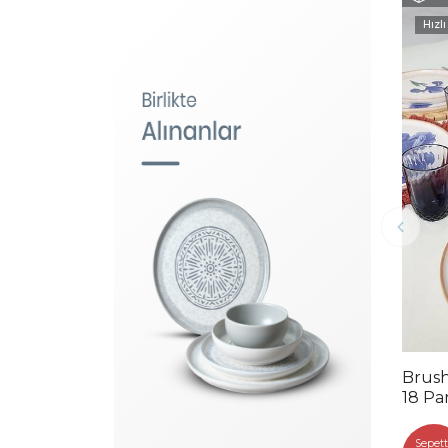
Hızlı
Brus
18 Pa
Sepett