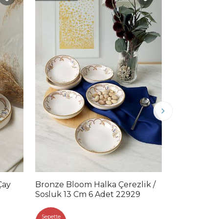
Bronze Bloom Halka Çerezlik /
Bronze Blo
Sosluk 13 Cm 6 Adet 22929
Takımı 12 P
29
Sepette
Sepette