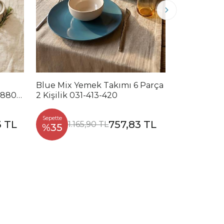
Blue Mix Yemek Takımı 6 Parça
Noble Mix 
2880-
2 Kişilik 031-413-420
Parça 2 Kiş
Sepette
Sepette
3 TL
757,83 TL
1.165,90 TL
1.2
%35
%35