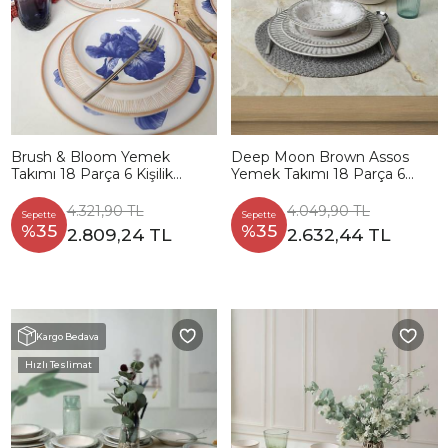
Brush & Bloom Yemek
Deep Moon Brown Assos
Takımı 18 Parça 6 Kişilik
Yemek Takımı 18 Parça 6
22957-58
Kişilik 22880-88
4.321,90 TL
4.049,90 TL
Sepette
Sepette
%35
%35
2.809,24 TL
2.632,44 TL
Kargo Bedava
Hızlı Teslimat