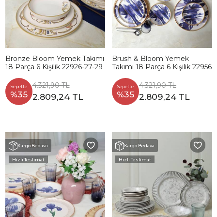
Bronze Bloom Yemek Takımı
Brush & Bloom Yemek
18 Parça 6 Kişilik 22926-27-29
Takımı 18 Parça 6 Kişilik 22956
4.321,90 TL
4.321,90 TL
Sepette
Sepette
%35
%35
2.809,24 TL
2.809,24 TL
Kargo Bedava
Kargo Bedava
Hızlı Teslimat
Hızlı Teslimat