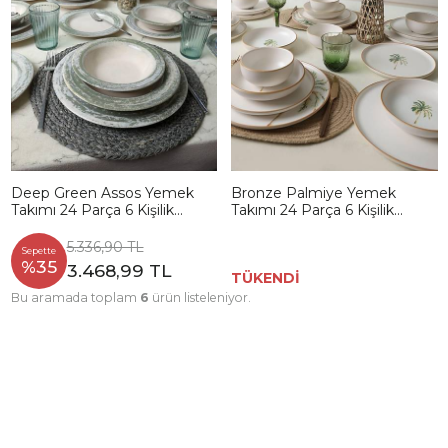
Deep Green Assos Yemek
Bronze Palmiye Yemek
Takımı 24 Parça 6 Kişilik
Takımı 24 Parça 6 Kişilik
22644
22901-02-03
5.336,90 TL
Sepette
%35
3.468,99 TL
TÜKENDİ
Bu aramada toplam
6
ürün listeleniyor.