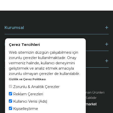
Kurumsal
Müşteri Hizmetleri
Çerez Tercihleri
Web sitemizin düzgün çalışabilmesi için
zorunlu çerezler kullanılmaktadır. Onay
Ödeme
vermeniz halinde, kullanıcı deneyimini
geliştirmek ve analiz etmek amacıyla
zorunlu olmayan çerezler de kullanılabilir.
Gizlilik ve Çerez Politikası
Keramika
Kvkk ve Çerez Politikası
Zorunlu & Analitik Çerezler
© 2026 Ünsa Madencilik Turizm Enerji Seramik Orman Ürünleri
Reklam Çerezleri
Elektrik Üretim San. ve Tic. A.Ş. - Tüm Hakları Saklıdır
Kullanıcı Verisi (Ads)
Kişiselleştirme