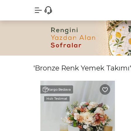
'Bronze Renk Yemek Takımı' k
Kargo Bedava
Hızlı Teslimat