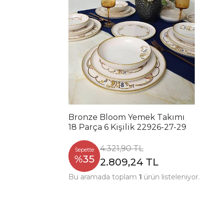
Bronze Bloom Yemek Takımı
18 Parça 6 Kişilik 22926-27-29
4.321,90 TL
Sepette
%35
2.809,24 TL
Bu aramada toplam
1
ürün listeleniyor.