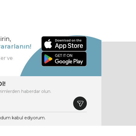
rin,
ararlanın!
ler ve
l!
rimlerden haberdar olun.
dum kabul ediyorum.