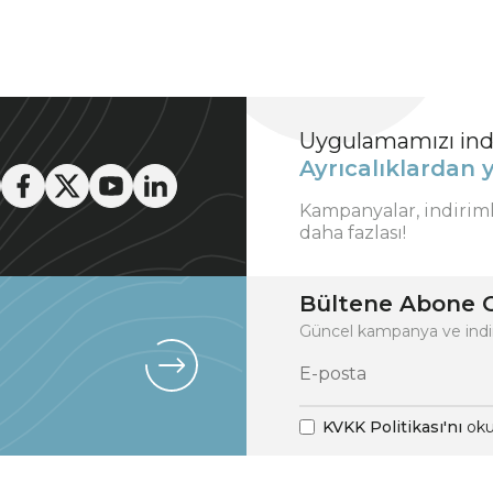
Uygulamamızı indi
Ayrıcalıklardan y
Kampanyalar, indirim
daha fazlası!
Bültene Abone O
Güncel kampanya ve indi
KVKK Politikası'nı
oku