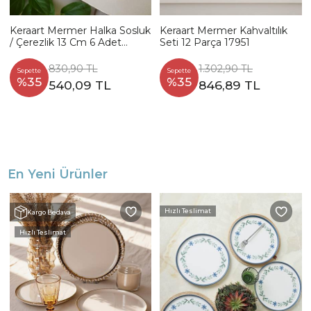
Keraart Mermer Halka Sosluk
Keraart Mermer Kahvaltılık
/ Çerezlik 13 Cm 6 Adet
Seti 12 Parça 17951
17950-51
830,90 TL
1.302,90 TL
Sepette
Sepette
%35
%35
540,09 TL
846,89 TL
En Yeni Ürünler
Hızlı Teslimat
Kargo Bedava
Hızlı Teslimat