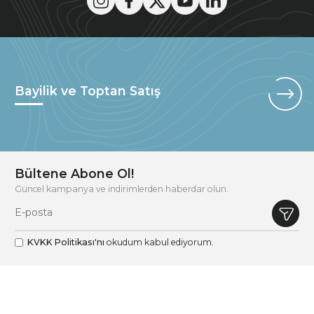
Bayilik ve Toptan Satış
Bültene Abone Ol!
Güncel kampanya ve indirimlerden haberdar olun.
KVKK Politikası'nı
okudum kabul ediyorum.