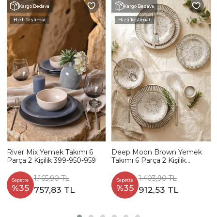
Kargo Bedava
Kargo Bedava
Hızlı Teslimat
Hızlı Teslimat
River Mix Yemek Takımı 6
Deep Moon Brown Yemek
Parça 2 Kişilik 399-950-959
Takımı 6 Parça 2 Kişilik
22880-88
1.165,90 TL
1.403,90 TL
Sepette
Sepette
%35
%35
757,83 TL
912,53 TL