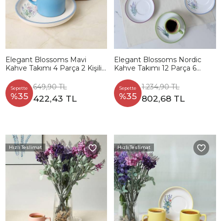
Elegant Blossoms Mavi
Elegant Blossoms Nordic
Kahve Takımı 4 Parça 2 Kişilik
Kahve Takımı 12 Parça 6
21789
Kişilik 21788-93
649,90 TL
1.234,90 TL
Sepette
Sepette
%35
%35
422,43 TL
802,68 TL
Hızlı Teslimat
Hızlı Teslimat