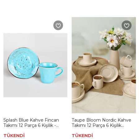
Splash Blue Kahve Fincan
Taupe Bloom Nordic Kahve
Takımı 12 Parça 6 Kişilik -
Takımı 12 Parça 6 Kişilik
18993
22520-28
TÜKENDİ
TÜKENDİ