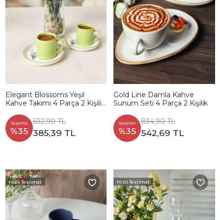
Elegant Blossoms Yeşil
Gold Line Damla Kahve
Kahve Takımı 4 Parça 2 Kişilik
Sunum Seti 4 Parça 2 Kişilik
21788
592,90 TL
834,90 TL
Sepette
Sepette
%35
%35
385,39 TL
542,69 TL
Hızlı Teslimat
Hızlı Teslimat