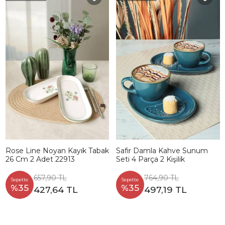
Rose Line Noyan Kayık Tabak
Safir Damla Kahve Sunum
26 Cm 2 Adet 22913
Seti 4 Parça 2 Kişilik
657,90 TL
764,90 TL
Sepette
Sepette
%35
%35
427,64 TL
497,19 TL