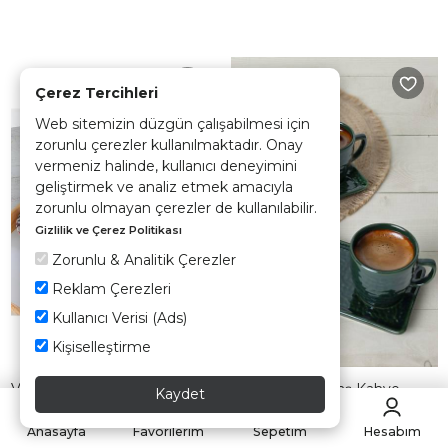
Çerez Tercihleri
Web sitemizin düzgün çalışabilmesi için
zorunlu çerezler kullanılmaktadır. Onay
vermeniz halinde, kullanıcı deneyimini
geliştirmek ve analiz etmek amacıyla
zorunlu olmayan çerezler de kullanılabilir.
Gizlilik ve Çerez Politikası
Zorunlu & Analitik Çerezler
Reklam Çerezleri
Kullanıcı Verisi (Ads)
Kişiselleştirme
Vio Kahve Fincan Takımı 12
Zümrüt Doğaltaş Kahve
Kaydet
Parça 6 Kişilik - 19179
Sunum Seti 4 Parça 2 Kişilik
Anasayfa
Favorilerim
Sepetim
Hesabım
TÜKENDİ
TÜKENDİ