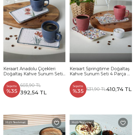
Keraart Anadolu Çiçekleri
Keraart Springtime Doğaltaş
Doğaltaş Kahve Sunum Seti
Kahve Sunum Seti 4 Parça 2
4 Parça 2 Kişilik 20259-61
Kişilik 19558
603,90 TL
Sepette
Sepette
410,74 TL
631,90 TL
%35
%35
392,54 TL
Hızlı Teslimat
Hızlı Teslimat