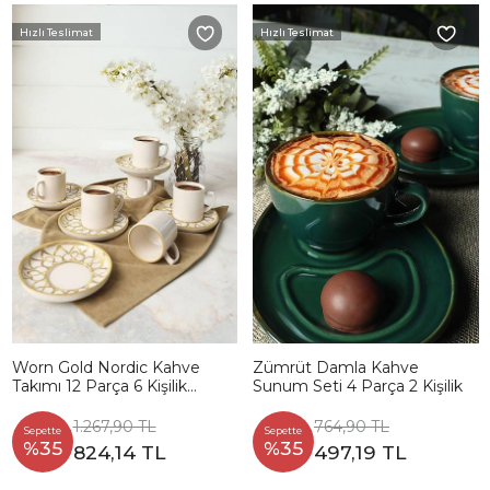
Hızlı Teslimat
Hızlı Teslimat
Worn Gold Nordic Kahve
Zümrüt Damla Kahve
Takımı 12 Parça 6 Kişilik
Sunum Seti 4 Parça 2 Kişilik
22968-23057
1.267,90 TL
764,90 TL
Sepette
Sepette
%35
%35
824,14 TL
497,19 TL