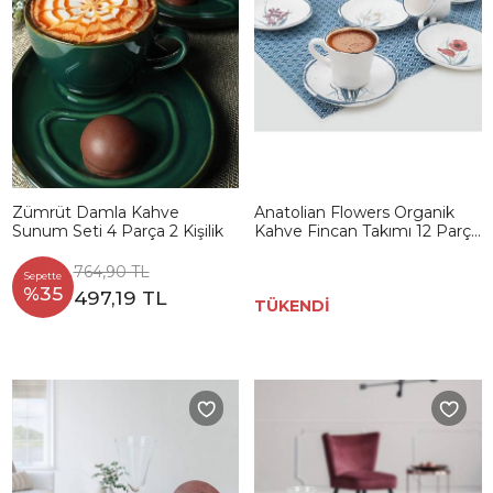
Zümrüt Damla Kahve
Anatolian Flowers Organik
Sunum Seti 4 Parça 2 Kişilik
Kahve Fincan Takımı 12 Parça
6 Kişilik - 256/287
764,90 TL
Sepette
%35
497,19 TL
TÜKENDİ