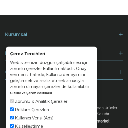
Kurumsal
Müşteri Hizmetleri
Çerez Tercihleri
Web sitemizin düzgün çalışabilmesi için
zorunlu çerezler kullanılmaktadır. Onay
Ödeme
vermeniz halinde, kullanıcı deneyimini
geliştirmek ve analiz etmek amacıyla
zorunlu olmayan çerezler de kullanılabilir.
Gizlilik ve Çerez Politikası
Keramika
Kvkk ve Çerez Politikası
Zorunlu & Analitik Çerezler
© 2026 Ünsa Madencilik Turizm Enerji Seramik Orman Ürünleri
Reklam Çerezleri
Elektrik Üretim San. ve Tic. A.Ş. - Tüm Hakları Saklıdır
Kullanıcı Verisi (Ads)
Kişiselleştirme