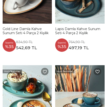
Gold Line Damla Kahve
Lapis Damla Kahve Sunum
Sunum Seti 4 Parça 2 Kişilik
Seti 4 Parça 2 Kişilik
834,90 TL
764,90 TL
Sepette
Sepette
%35
%35
542,69 TL
497,19 TL
Hızlı Teslimat
Hızlı Teslimat