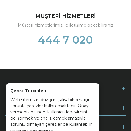
MÜŞTERİ HİZMETLERİ
Müşteri hizmetlerimiz ile iletişime geçebilirsiniz
444 7 020
Kurumsal
Çerez Tercihleri
Web sitemizin düzgün çalışabilmesi için
zorunlu çerezler kullanılmaktadır. Onay
Müşteri Hizmetleri
vermeniz halinde, kullanıcı deneyimini
geliştirmek ve analiz etmek amacıyla
zorunlu olmayan çerezler de kullanılabilir.
Ödeme
Gizlilik ve Çerez Politikası