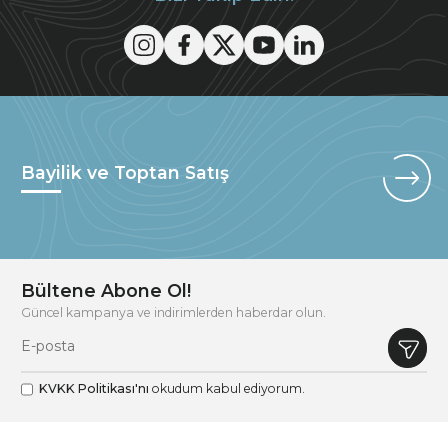
Bayilik ve Toptan Satış
Bültene Abone Ol!
Güncel kampanya ve indirimlerden haberdar olun.
KVKK Politikası'nı
okudum kabul ediyorum.