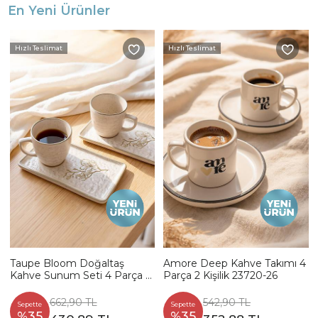
En Yeni Ürünler
Hızlı Teslimat
Hızlı Teslimat
Taupe Bloom Doğaltaş
Amore Deep Kahve Takımı 4
Kahve Sunum Seti 4 Parça 2
Parça 2 Kişilik 23720-26
Kişilik 22519-20
662,90 TL
542,90 TL
Sepette
Sepette
%35
%35