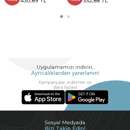
430,89 TL
352,88 TL
Uygulamamızı indirin,
Ayrıcalıklardan yararlanın!
Kampanyalar, indirimler ve
daha fazlası!
Sosyal Medyada
Bizi Takip Edin!