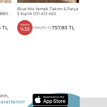
Blue Mix Yemek Takımı 6 Parça
Noble Mix 
2880-
2 Kişilik 031-413-420
Parça 2 Kiş
Sepette
Sepette
3 TL
757,83 TL
1.165,90 TL
1.2
%35
%35
rin,
ararlanın!