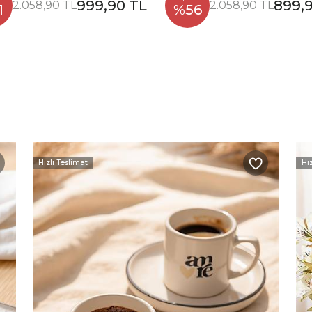
999,90 TL
899,
2.058,90 TL
2.058,90 TL
1
%56
Hızlı Teslimat
Hı