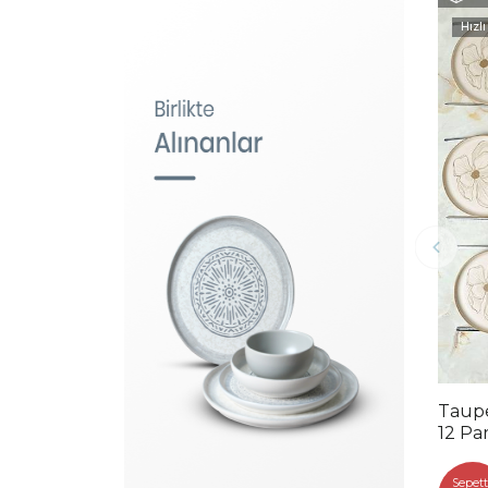
Hızlı
Taupe
12 Pa
Sepett