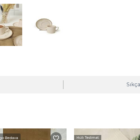
ı
Sıkça
Hızlı Teslimat
go Bedava