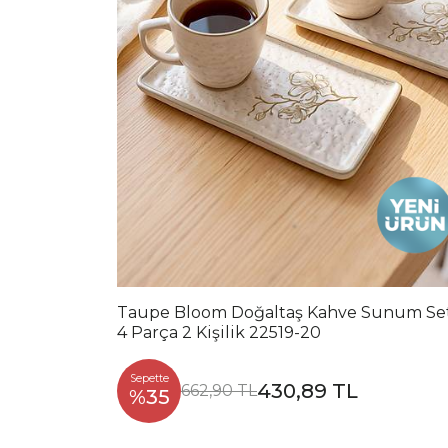
Taupe Bloom Doğaltaş Kahve Sunum Se
4 Parça 2 Kişilik 22519-20
Sepette
430,89 TL
662,90 TL
%35