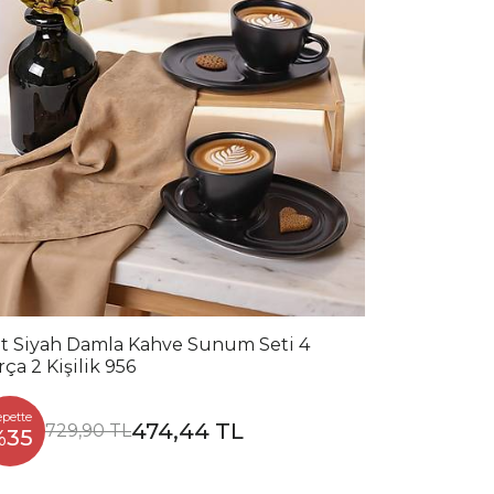
t Siyah Damla Kahve Sunum Seti 4
rça 2 Kişilik 956
epette
474,44 TL
729,90 TL
%35