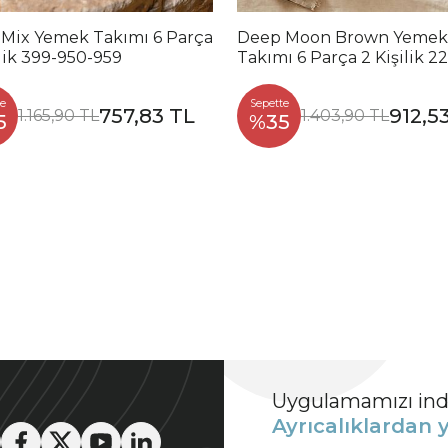
 Mix Yemek Takımı 6 Parça
Deep Moon Brown Yemek
ilik 399-950-959
Takımı 6 Parça 2 Kişilik 2
88
e
Sepette
757,83 TL
912,5
1.165,90 TL
1.403,90 TL
5
%35
Uygulamamızı indi
Ayrıcalıklardan y