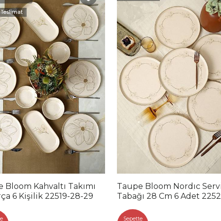
 Teslimat
 Bloom Kahvaltı Takımı
Taupe Bloom Nordıc Serv
rça 6 Kişilik 22519-28-29
Tabağı 28 Cm 6 Adet 225
e
Sepette