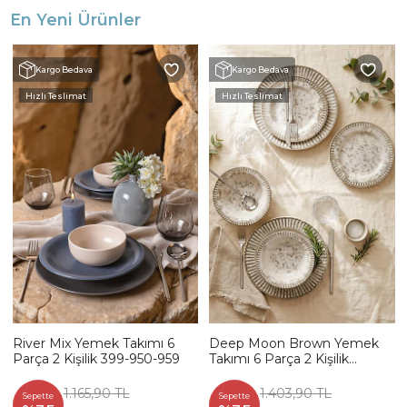
En Yeni Ürünler
Kargo Bedava
Kargo Bedava
Hızlı Teslimat
Hızlı Teslimat
River Mix Yemek Takımı 6
Deep Moon Brown Yemek
Parça 2 Kişilik 399-950-959
Takımı 6 Parça 2 Kişilik
22880-88
1.165,90 TL
1.403,90 TL
Sepette
Sepette