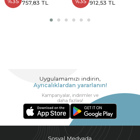
%35
%35
757,83 TL
912,53 TL
Uygulamamızı indirin,
Ayrıcalıklardan yararlanın!
Kampanyalar, indirimler ve
daha fazlası!
Sosyal Medyada