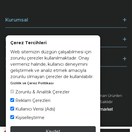
Kurumsal
Müşteri Hizmetleri
Çerez Tercihleri
Web sitemizin düzgün çalışabilmesi için
zorunlu çerezler kullanılmaktadır. Onay
Ödeme
vermeniz halinde, kullanıcı deneyimini
geliştirmek ve analiz etmek amacıyla
zorunlu olmayan çerezler de kullanılabilir.
Gizlilik ve Çerez Politikası
Keramika
Kvkk ve Çerez Politikası
Zorunlu & Analitik Çerezler
© 2026 Ünsa Madencilik Turizm Enerji Seramik Orman Ürünleri
Reklam Çerezleri
Elektrik Üretim San. ve Tic. A.Ş. - Tüm Hakları Saklıdır
Kullanıcı Verisi (Ads)
Kişiselleştirme
Kaydet