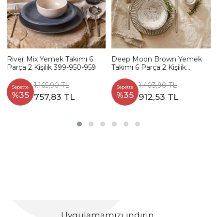
River Mix Yemek Takımı 6
Deep Moon Brown Yemek
Parça 2 Kişilik 399-950-959
Takımı 6 Parça 2 Kişilik
22880-88
1.165,90 TL
1.403,90 TL
Sepette
Sepette
%35
%35
757,83 TL
912,53 TL
Uygulamamızı indirin,