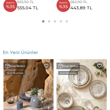
853,90 TL
682,90 TL
Sepette
Sepette
%35
%35
555,04 TL
443,89 TL
En Yeni Ürünler
Kargo Bedava
Kargo Bedava
Hızlı Teslimat
Hızlı Teslimat