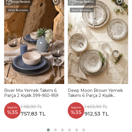
Kargo Bedava
Kargo Bedava
Hızlı Teslimat
Hızlı Teslimat
River Mix Yemek Takımı 6
Deep Moon Brown Yemek
Parça 2 Kişilik 399-950-959
Takımı 6 Parça 2 Kişilik
22880-88
1.165,90 TL
1.403,90 TL
Sepette
Sepette
%35
%35
757,83 TL
912,53 TL