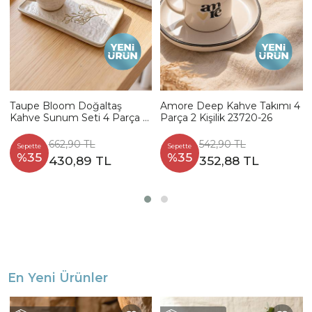
Taupe Bloom Doğaltaş
Amore Deep Kahve Takımı 4
Kahve Sunum Seti 4 Parça 2
Parça 2 Kişilik 23720-26
Kişilik 22519-20
662,90 TL
542,90 TL
Sepette
Sepette
%35
%35
430,89 TL
352,88 TL
En Yeni Ürünler