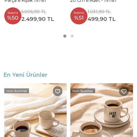
Parça 6 Kişilik 19781
20 Cm 6 Adet - 19781
5.006,90 TL
1.031,90 TL
Sepette
Sepette
%50
%51
2.499,90 TL
499,90 TL
En Yeni Ürünler
Hızlı Teslimat
Hızlı Teslimat