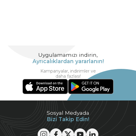
Uygulamamızı indirin,
Ayrıcalıklardan yararlanın!
Kampanyalar, indirimler ve
daha fazlası!
Sosyal Medyada
Bizi Takip Edin!