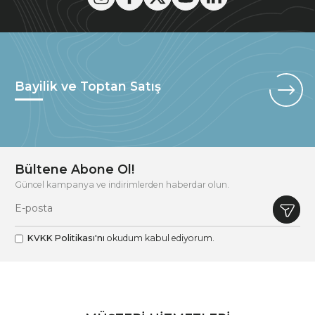
Bayilik ve Toptan Satış
Bültene Abone Ol!
Güncel kampanya ve indirimlerden haberdar olun.
KVKK Politikası'nı
okudum kabul ediyorum.