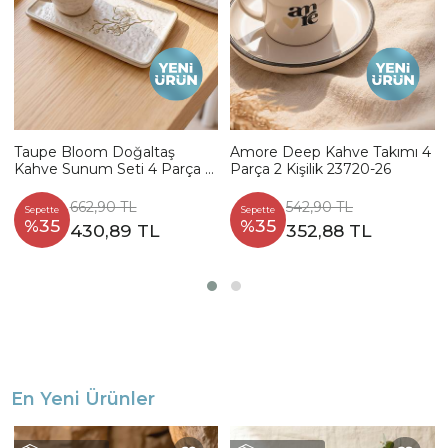
Taupe Bloom Doğaltaş
Amore Deep Kahve Takımı 4
Kahve Sunum Seti 4 Parça 2
Parça 2 Kişilik 23720-26
Kişilik 22519-20
662,90 TL
542,90 TL
Sepette
Sepette
%35
%35
430,89 TL
352,88 TL
En Yeni Ürünler