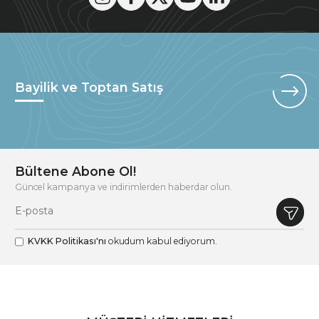
Bayilik ve Toptan Satış
Bültene Abone Ol!
Güncel kampanya ve indirimlerden haberdar olun.
KVKK Politikası'nı
okudum kabul ediyorum.