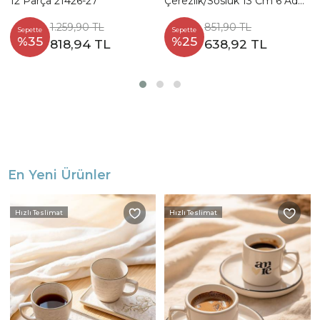
12 Parça 21426-27
Çerezlik/Sosluk 13 Cm 6 Adet
21427
1.259,90 TL
851,90 TL
Sepette
Sepette
%35
%25
818,94 TL
638,92 TL
En Yeni Ürünler
Hızlı Teslimat
Hızlı Teslimat