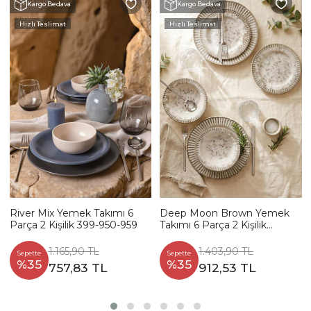
Kargo Bedava
Kargo Bedava
Hızlı Teslimat
Hızlı Teslimat
River Mix Yemek Takımı 6
Deep Moon Brown Yemek
Parça 2 Kişilik 399-950-959
Takımı 6 Parça 2 Kişilik
22880-88
1.165,90 TL
1.403,90 TL
Sepette
Sepette
%35
%35
757,83 TL
912,53 TL