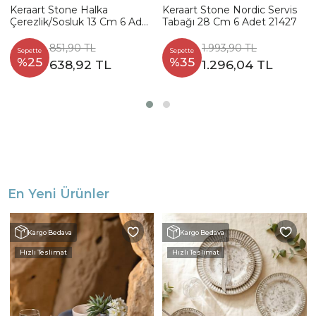
Keraart Stone Halka
Keraart Stone Nordic Servis
Çerezlik/Sosluk 13 Cm 6 Adet
Tabağı 28 Cm 6 Adet 21427
21427
851,90 TL
1.993,90 TL
Sepette
Sepette
%25
%35
638,92 TL
1.296,04 TL
En Yeni Ürünler
Kargo Bedava
Kargo Bedava
Hızlı Teslimat
Hızlı Teslimat