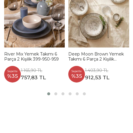
River Mix Yemek Takımı 6
Deep Moon Brown Yemek
Parça 2 Kişilik 399-950-959
Takımı 6 Parça 2 Kişilik
22880-88
1.165,90 TL
1.403,90 TL
Sepette
Sepette
%35
%35
757,83 TL
912,53 TL