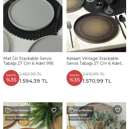
Mat Gri Stackable Servis
Keraart Vintage Stackable
Tabağı 27 Cm 6 Adet 995
Servis Tabağı 27 Cm 6 Adet
21781
2.452,90 TL
2.416,90 TL
Sepette
Sepette
%35
%35
1.594,39 TL
1.570,99 TL
Kargo Bedava
Kargo Bedava
Hızlı Teslimat
Hızlı Teslimat