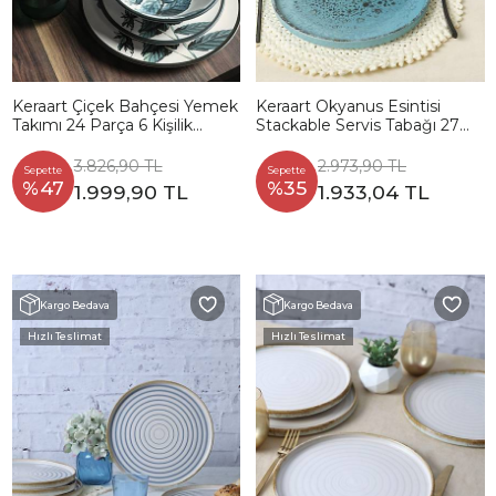
Keraart Çiçek Bahçesi Yemek
Keraart Okyanus Esintisi
Takımı 24 Parça 6 Kişilik
Stackable Servis Tabağı 27
18938 -39-40-41-42-43-68
Cm 6 Adet 21718
3.826,90 TL
2.973,90 TL
Sepette
Sepette
%47
%35
1.999,90 TL
1.933,04 TL
Kargo Bedava
Kargo Bedava
Hızlı Teslimat
Hızlı Teslimat