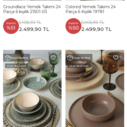
Groundlace Yemek Takımı 24
Colored Yemek Takımı 24
Parça 6 kişilik 21501-03
Parça 6 Kişilik 19781
5.108,90 TL
5.006,90 TL
Sepette
Sepette
%51
%50
2.499,90 TL
2.499,90 TL
Kargo Bedava
Kargo Bedava
Hızlı Teslimat
Hızlı Teslimat