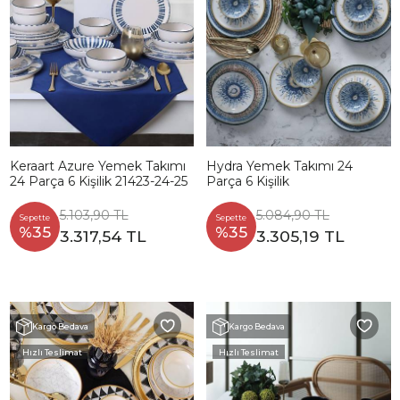
Keraart Azure Yemek Takımı
Hydra Yemek Takımı 24
24 Parça 6 Kişilik 21423-24-25
Parça 6 Kişilik
5.103,90 TL
5.084,90 TL
Sepette
Sepette
%35
%35
3.317,54 TL
3.305,19 TL
Kargo Bedava
Kargo Bedava
Hızlı Teslimat
Hızlı Teslimat