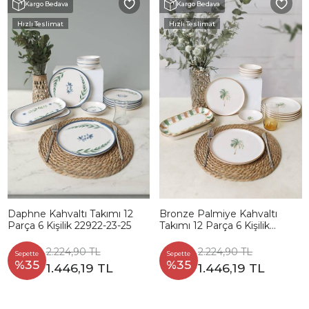
Kargo Bedava
Kargo Bedava
Hızlı Teslimat
Hızlı Teslimat
Daphne Kahvaltı Takımı 12
Bronze Palmiye Kahvaltı
Parça 6 Kişilik 22922-23-25
Takımı 12 Parça 6 Kişilik
22900-01
2.224,90 TL
2.224,90 TL
Sepette
Sepette
%35
%35
1.446,19 TL
1.446,19 TL