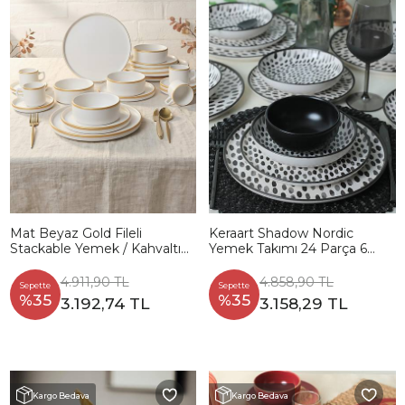
Mat Beyaz Gold Fileli
Keraart Shadow Nordic
Stackable Yemek / Kahvaltı
Yemek Takımı 24 Parça 6
Takımı 20 Parça 4 Kişilik
Kişilik 21434
4.911,90 TL
4.858,90 TL
Sepette
Sepette
%35
%35
3.192,74 TL
3.158,29 TL
Kargo Bedava
Kargo Bedava