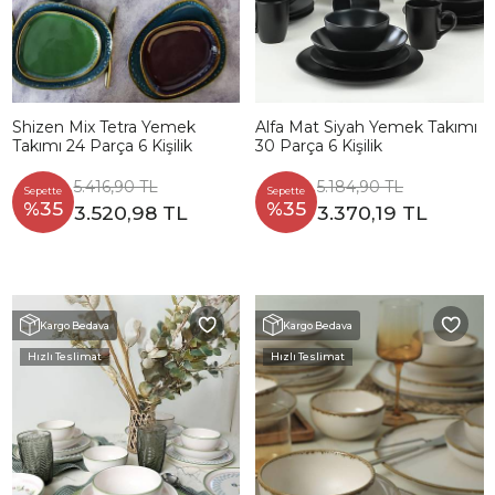
Shizen Mix Tetra Yemek
Alfa Mat Siyah Yemek Takımı
Takımı 24 Parça 6 Kişilik
30 Parça 6 Kişilik
5.416,90 TL
5.184,90 TL
Sepette
Sepette
%35
%35
3.520,98 TL
3.370,19 TL
Kargo Bedava
Kargo Bedava
Hızlı Teslimat
Hızlı Teslimat