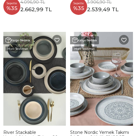
4.096,90 TL
3.906,90 TL
Sepette
Sepette
%35
%35
2.662,99 TL
2.539,49 TL
Kargo Bedava
Kargo Bedava
Hızlı Teslimat
Hızlı Teslimat
River Stackable
Stone Nordic Yemek Takımı