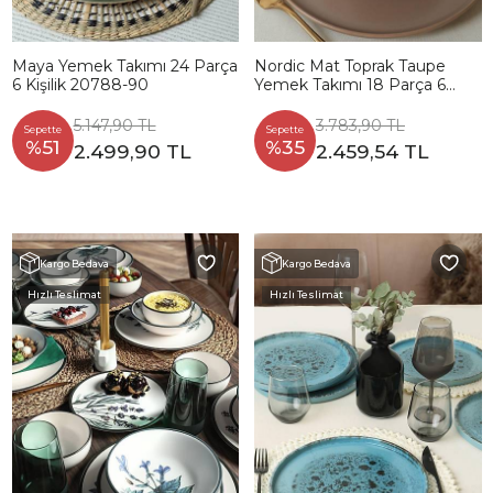
Maya Yemek Takımı 24 Parça
Nordic Mat Toprak Taupe
6 Kişilik 20788-90
Yemek Takımı 18 Parça 6
Kişilik 977
5.147,90 TL
3.783,90 TL
Sepette
Sepette
%51
%35
2.499,90 TL
2.459,54 TL
Kargo Bedava
Kargo Bedava
Hızlı Teslimat
Hızlı Teslimat