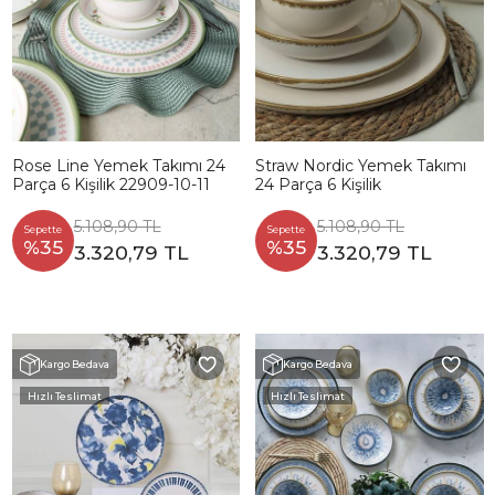
Rose Line Yemek Takımı 24
Straw Nordic Yemek Takımı
Parça 6 Kişilik 22909-10-11
24 Parça 6 Kişilik
5.108,90 TL
5.108,90 TL
Sepette
Sepette
%35
%35
3.320,79 TL
3.320,79 TL
Kargo Bedava
Kargo Bedava
Hızlı Teslimat
Hızlı Teslimat