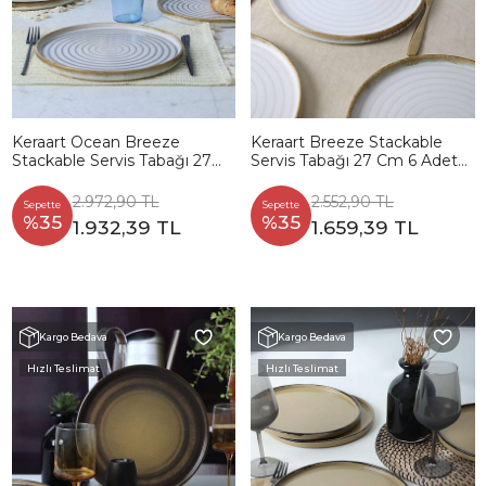
Keraart Ocean Breeze
Keraart Breeze Stackable
Stackable Servis Tabağı 27
Servis Tabağı 27 Cm 6 Adet
Cm 6 Adet 21733
21722
2.972,90 TL
2.552,90 TL
Sepette
Sepette
%35
%35
1.932,39 TL
1.659,39 TL
Kargo Bedava
Kargo Bedava
Hızlı Teslimat
Hızlı Teslimat