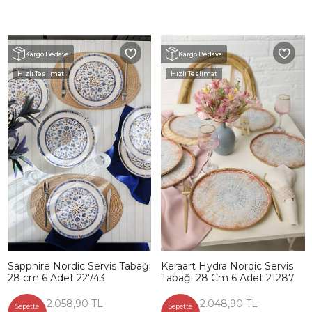
Kargo Bedava
Kargo Bedava
Hızlı Teslimat
Hızlı Teslimat
Sapphire Nordic Servis Tabağı
Keraart Hydra Nordic Servis
28 cm 6 Adet 22743
Tabağı 28 Cm 6 Adet 21287
2.058,90 TL
2.048,90 TL
Sepette
Sepette