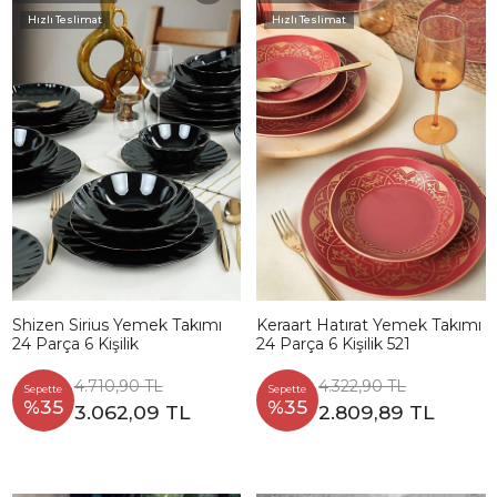
Hızlı Teslimat
Hızlı Teslimat
Shizen Sirius Yemek Takımı
Keraart Hatırat Yemek Takımı
24 Parça 6 Kişilik
24 Parça 6 Kişilik 521
4.710,90 TL
4.322,90 TL
Sepette
Sepette
%35
%35
3.062,09 TL
2.809,89 TL