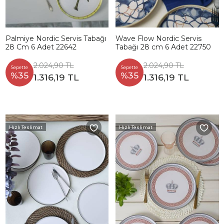
Palmiye Nordic Servis Tabağı
Wave Flow Nordic Servis
28 Cm 6 Adet 22642
Tabağı 28 cm 6 Adet 22750
2.024,90 TL
2.024,90 TL
Sepette
Sepette
%35
%35
1.316,19 TL
1.316,19 TL
Hızlı Teslimat
Hızlı Teslimat