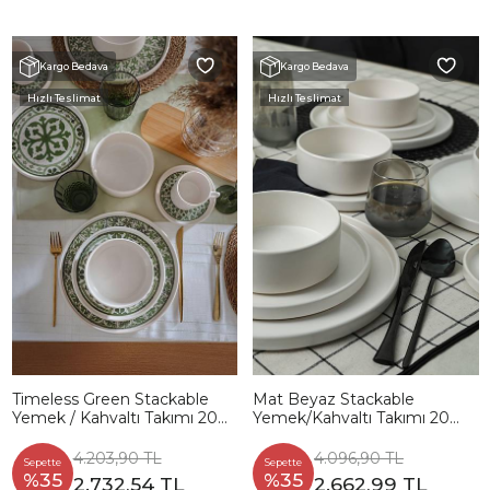
Kargo Bedava
Kargo Bedava
Hızlı Teslimat
Hızlı Teslimat
Timeless Green Stackable
Mat Beyaz Stackable
Yemek / Kahvaltı Takımı 20
Yemek/Kahvaltı Takımı 20
Parça 4 Kişilik 21974-75
Parça 4 Kişilik
4.203,90 TL
4.096,90 TL
Sepette
Sepette
%35
%35
2.732,54 TL
2.662,99 TL