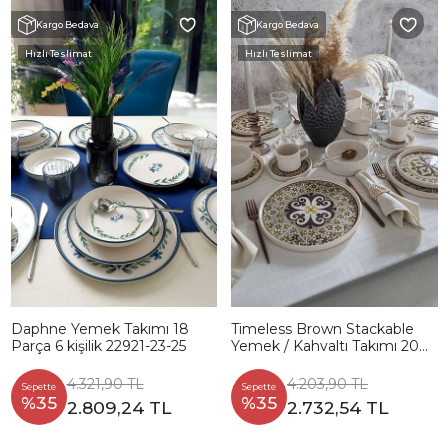
Kargo Bedava
Kargo Bedava
Hızlı Teslimat
Hızlı Teslimat
Daphne Yemek Takımı 18
Timeless Brown Stackable
Parça 6 kişilik 22921-23-25
Yemek / Kahvaltı Takımı 20
Parça 4 Kişilik 21972-73
4.321,90 TL
4.203,90 TL
Sepette
Sepette
%35
%35
2.809,24 TL
2.732,54 TL