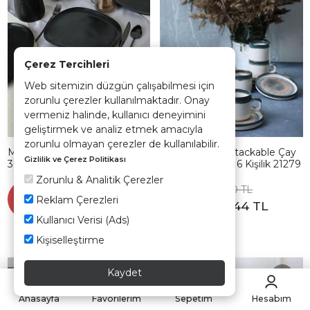
Çerez Tercihleri
Web sitemizin düzgün çalışabilmesi için
zorunlu çerezler kullanılmaktadır. Onay
vermeniz halinde, kullanıcı deneyimini
geliştirmek ve analiz etmek amacıyla
zorunlu olmayan çerezler de kullanılabilir.
Mat Siyah Tetra Servis Tabağı
Keraart Hydra Stackable Çay
Gizlilik ve Çerez Politikası
30 Cm 6 Adet 956
Takımı 12 Parça 6 Kişilik 21279
Zorunlu & Analitik Çerezler
1.748,90 TL
1.589,90 TL
Sepette
Sepette
Reklam Çerezleri
%35
%35
1.136,79 TL
1.033,44 TL
Kullanıcı Verisi (Ads)
Kişiselleştirme
Kaydet
Kargo Bedava
Kargo Bedava
Hızlı Teslimat
Hızlı Teslimat
Anasayfa
Favorilerim
Sepetim
Hesabım