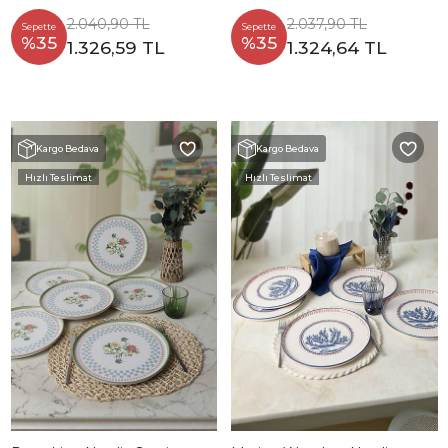
22903
2.040,90 TL
2.037,90 TL
Sepette
Sepette
%35
%35
1.326,59 TL
1.324,64 TL
Kargo Bedava
Kargo Bedava
Hızlı Teslimat
Hızlı Teslimat