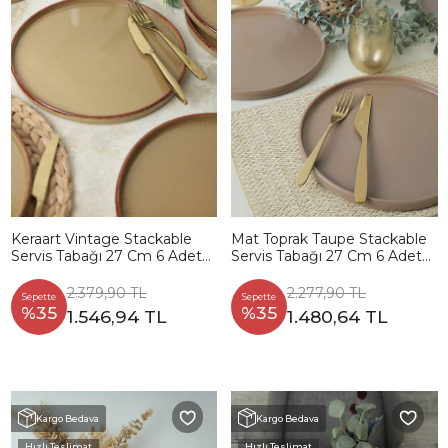
Keraart Vintage Stackable
Mat Toprak Taupe Stackable
Servis Tabağı 27 Cm 6 Adet
Servis Tabağı 27 Cm 6 Adet
21979
977
2.379,90 TL
2.277,90 TL
Sepette
Sepette
%35
%35
1.546,94 TL
1.480,64 TL
Kargo Bedava
Kargo Bedava
Hızlı Teslimat
Hızlı Teslimat