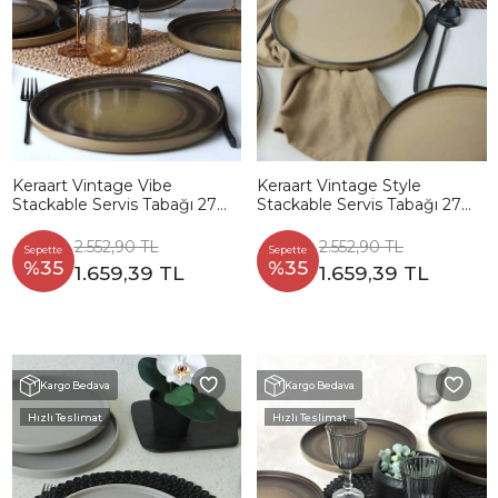
Keraart Vintage Vibe
Keraart Vintage Style
Stackable Servis Tabağı 27
Stackable Servis Tabağı 27
Cm 6 Adet 21781
Cm 6 Adet 21734
2.552,90 TL
2.552,90 TL
Sepette
Sepette
%35
%35
1.659,39 TL
1.659,39 TL
Kargo Bedava
Kargo Bedava
Hızlı Teslimat
Hızlı Teslimat