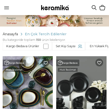
Anasayfa
En Çok Tercih Edilenler
Bu kategoride toplam
150
ürün listeleniyor.
Kargo Bedava Ürünler
Set Kişi Sayısı
Kargo Bedava
Kargo Bedava
Hızlı Teslimat
Hızlı Teslimat