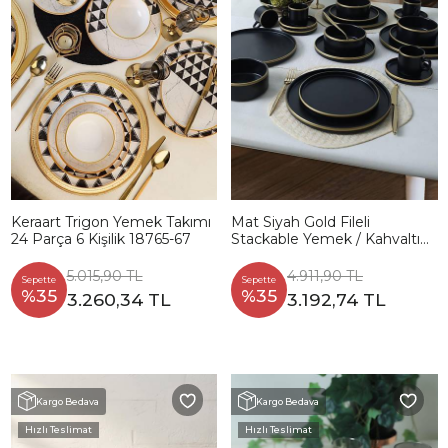
Keraart Trigon Yemek Takımı
Mat Siyah Gold Fileli
24 Parça 6 Kişilik 18765-67
Stackable Yemek / Kahvaltı
Takımı 20 Parça 4 Kişilik
5.015,90 TL
4.911,90 TL
Sepette
Sepette
%35
%35
3.260,34 TL
3.192,74 TL
Kargo Bedava
Kargo Bedava
Hızlı Teslimat
Hızlı Teslimat