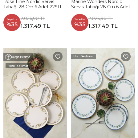
Rose Line Nordic Servis
Marine Wonders Nordic
Tabağı 28 Cm 6 Adet 22911
Servis Tabağı 28 Cm 6 Adet
22741
2.026,90 TL
2.026,90 TL
Sepette
Sepette
%35
%35
1.317,49 TL
1.317,49 TL
Hızlı Teslimat
Kargo Bedava
Hızlı Teslimat