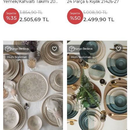
Yemek/Kahvaltı Takımı 20
24 Parça 6 Kişilik 21426-27
Parça 4 Kişilik - 817639
3.854,90 TL
5.008,90 TL
Sepette
Sepette
%35
%50
2.505,69 TL
2.499,90 TL
Kargo Bedava
Kargo Bedava
Hızlı Teslimat
Hızlı Teslimat