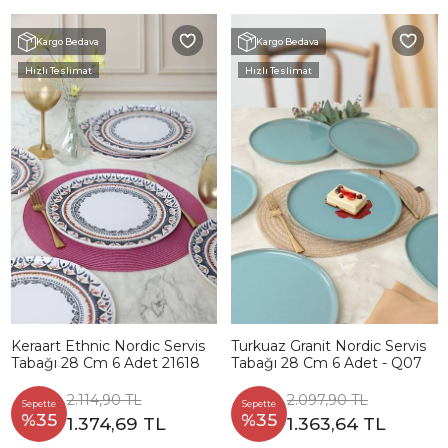
Kargo Bedava
Kargo Bedava
Hızlı Teslimat
Hızlı Teslimat
Keraart Ethnic Nordic Servis
Turkuaz Granit Nordic Servis
Tabağı 28 Cm 6 Adet 21618
Tabağı 28 Cm 6 Adet - Q07
2.114,90 TL
2.097,90 TL
Sepette
Sepette
%35
%35
1.374,69 TL
1.363,64 TL