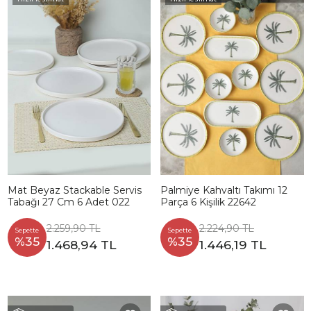
Mat Beyaz Stackable Servis
Palmiye Kahvaltı Takımı 12
Tabağı 27 Cm 6 Adet 022
Parça 6 Kişilik 22642
2.259,90 TL
2.224,90 TL
Sepette
Sepette
%35
%35
1.468,94 TL
1.446,19 TL