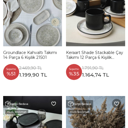
Groundlace Kahvaltı Takımı
Keraart Shade Stackable Çay
14 Parça 6 Kişilik 21501
Takımı 12 Parça 6 Kişilik
21848
2.469,90 TL
1.791,90 TL
Sepette
Sepette
%51
%35
1.199,90 TL
1.164,74 TL
Kargo Bedava
Kargo Bedava
Hızlı Teslimat
Hızlı Teslimat