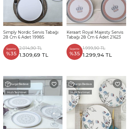
Simply Nordic Servis Tabağı
Keraart Royal Majesty Servis
28 Cm 6 Adet 19985
Tabağı 28 Cm 6 Adet 21623
2.014,90 TL
1.999,90 TL
Sepette
Sepette
%35
%35
1.309,69 TL
1.299,94 TL
Kargo Bedava
Kargo Bedava
Hızlı Teslimat
Hızlı Teslimat