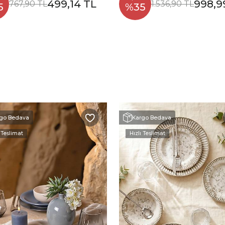
499,14 TL
998,9
767,90 TL
1.536,90 TL
5
%35
go Bedava
Kargo Bedava
 Teslimat
Hızlı Teslimat