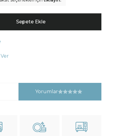
aksit seçenekleri için
tıklayın.
Sepete Ekle
e
 Ver
Yorumlar