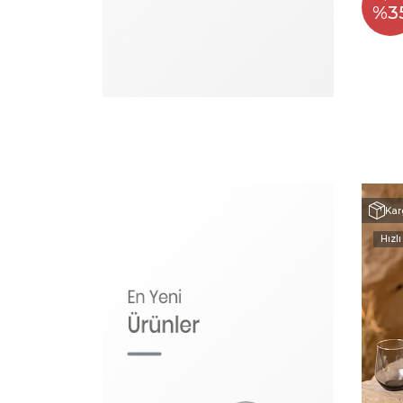
%3
Kar
Hızlı