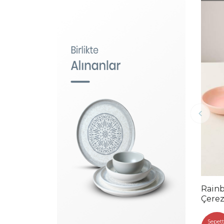
Rainb
Çerez
960/
Sepett