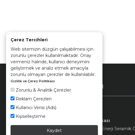
Çerez Tercihleri
Web sitemizin düzgün çalışabilmesi için
zorunlu çerezler kullanılmaktadır. Onay
vermeniz halinde, kullanıcı deneyimini
geliştirmek ve analiz etmek amacıyla
zorunlu olmayan çerezler de kullanılabilir.
Gizlilik ve Çerez Politikası
Kurumsal
Zorunlu & Analitik Çerezler
Reklam Çerezleri
Kullanıcı Verisi (Ads)
Kişiselleştirme
Keramika
Kvkk ve Çerez Politikası
© 2026 Ünsa Madencilik Turizm Enerji Seramik Orm
Kaydet