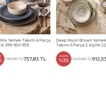
 Mix Yemek Takımı 6 Parça
Deep Moon Brown Yemek
ilik 399-950-959
Takımı 6 Parça 2 Kişilik 2
88
e
Sepette
757,83 TL
912,5
1.165,90 TL
1.403,90 TL
5
%35