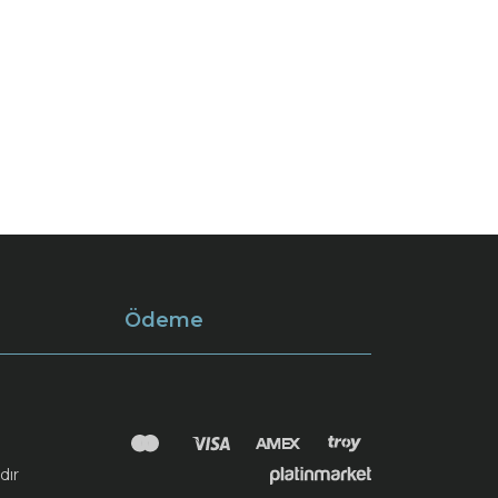
Ödeme
dır