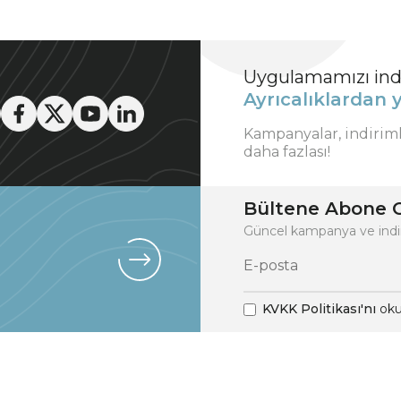
Uygulamamızı indi
Ayrıcalıklardan y
Kampanyalar, indirim
daha fazlası!
Bültene Abone O
Güncel kampanya ve indi
KVKK Politikası'nı
oku