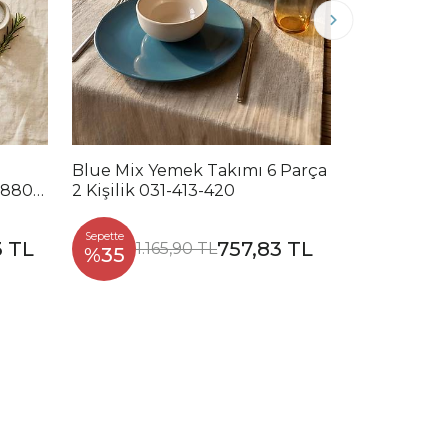
Blue Mix Yemek Takımı 6 Parça
Noble Mix 
2880-
2 Kişilik 031-413-420
Parça 2 Kiş
Sepette
Sepette
3 TL
757,83 TL
1.165,90 TL
1.2
%35
%35