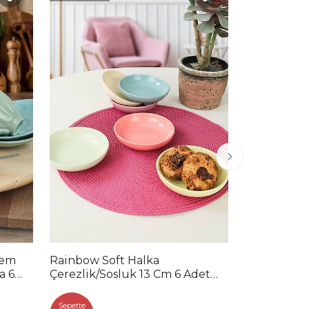
Hızlı Teslimat
dem
Rainbow Soft Halka
Blue Mix Y
a 6
Çerezlik/Sosluk 13 Cm 6 Adet
Parça 6 Kiş
110/550
3.0
Sepette
Sepette