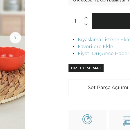
6 X 60,98 TL
'den başlayan t
Kıyaslama Listene Ekl
Favorilere Ekle
Fiyatı Düşünce Haber
HIZLI TESLİMAT
Set Parça Açılımı