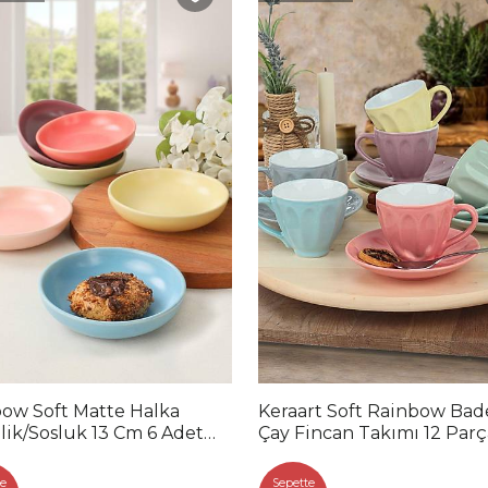
ow Soft Matte Halka
Keraart Soft Rainbow Ba
lik/Sosluk 13 Cm 6 Adet
Çay Fincan Takımı 12 Parç
990
Kişilik
e
Sepette