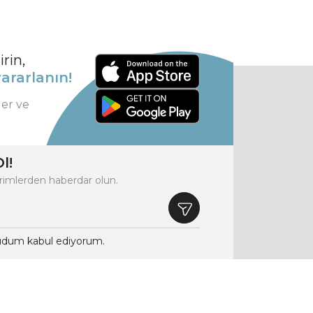
rin,
ararlanın!
ler ve
l!
rimlerden haberdar olun.
dum kabul ediyorum.