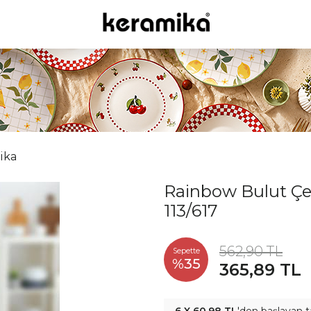
ika
Rainbow Bulut Çe
113/617
562,90 TL
Sepette
%35
365,89 TL