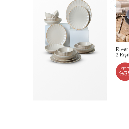
River
2 Kiş
Sepett
%3