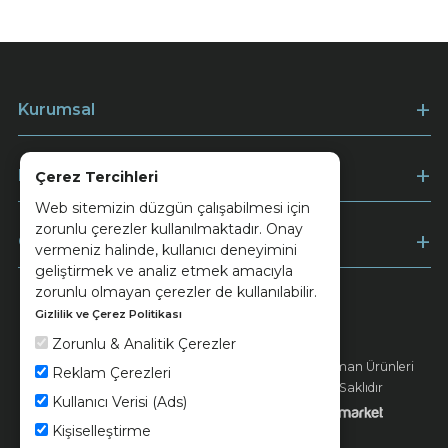
Kurumsal
Müşteri Hizmetleri
Çerez Tercihleri
Web sitemizin düzgün çalışabilmesi için
zorunlu çerezler kullanılmaktadır. Onay
Ödeme
vermeniz halinde, kullanıcı deneyimini
geliştirmek ve analiz etmek amacıyla
zorunlu olmayan çerezler de kullanılabilir.
Gizlilik ve Çerez Politikası
Keramika
Kvkk ve Çerez Politikası
Zorunlu & Analitik Çerezler
© 2026 Ünsa Madencilik Turizm Enerji Seramik Orman Ürünleri
Reklam Çerezleri
Elektrik Üretim San. ve Tic. A.Ş. - Tüm Hakları Saklıdır
Kullanıcı Verisi (Ads)
Kişiselleştirme