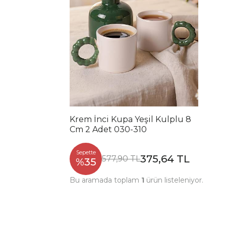
Krem İnci Kupa Yeşil Kulplu 8
Cm 2 Adet 030-310
Sepette
375,64 TL
577,90 TL
%35
Bu aramada toplam
1
ürün listeleniyor.