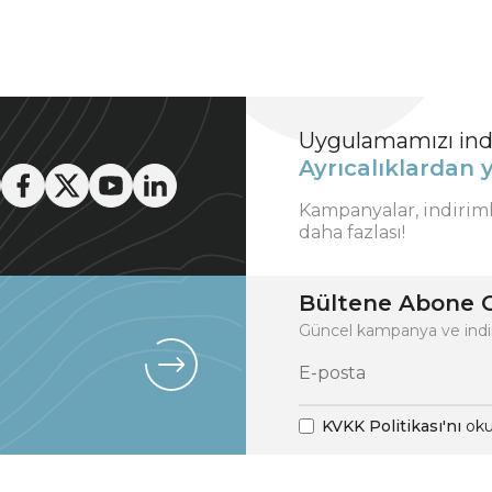
Uygulamamızı indi
Ayrıcalıklardan y
Kampanyalar, indirim
daha fazlası!
Bültene Abone O
Güncel kampanya ve indi
KVKK Politikası'nı
oku