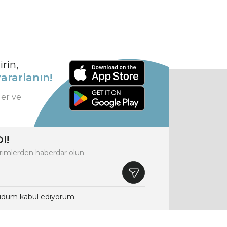
rin,
ararlanın!
ler ve
l!
rimlerden haberdar olun.
dum kabul ediyorum.