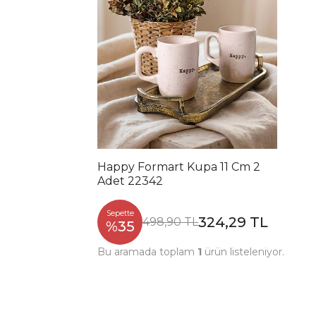
Happy Formart Kupa 11 Cm 2
Adet 22342
Sepette
324,29 TL
498,90 TL
%35
Bu aramada toplam
1
ürün listeleniyor.