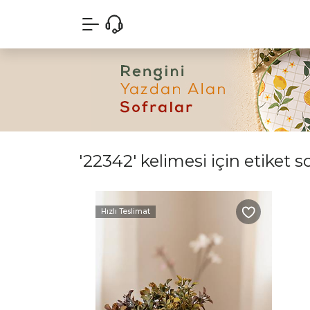
'22342' kelimesi için etiket s
Hızlı Teslimat