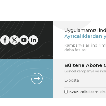
Uygulamamızı indi
Ayrıcalıklardan y
Kampanyalar, indirim
daha fazlası!
Bültene Abone O
Güncel kampanya ve indi
KVKK Politikası'nı
oku