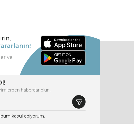
rin,
ararlanın!
ler ve
l!
rimlerden haberdar olun.
dum kabul ediyorum.